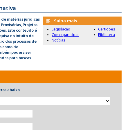
mativa
 de matérias jurídicas
Saiba mais
Provisórias, Projetos
Legislação
Certidões
ções. Este conteúdo é
Como participar
Biblioteca
uisa no intuito de
Notícias
tro dos processos de
es como de
ambém poderá ser
adas para buscas
tros abaixo