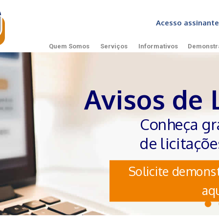
Acesso assinan
Quem Somos
Serviços
Informativos
Demonstr
×
Informativo de Licitações
Solicite Demonstração Gratuita
Avisos de 
Conheça gr
de licitaçõ
Solicite demonst
aqu
Enviar