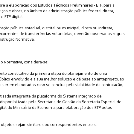
obre a elaboração dos Estudos Técnicos Preliminares - ETP, para a
iços e obras, no âmbito da administração pública federal direta,
a ETP digital.
ção pública estadual, distrital ou municipal, direta ou indireta,
orrentes de transferências voluntárias, deverão observar as regras
nstrução Normativa.
ção Normativa, considera-se:
mento constitutivo da primeira etapa do planejamento de uma
úblico envolvido e a sua melhor solução e dá base ao anteprojeto, ao
 a serem elaborados caso se conclua pela viabilidade da contratação;
matizada integrante da plataforma do Sistema Integrado de
 disponibilizada pela Secretaria de Gestão da Secretaria Especial de
tal do Ministério da Economia, para elaboração dos ETP pelos
os objetos sejam similares ou correspondentes entre si;