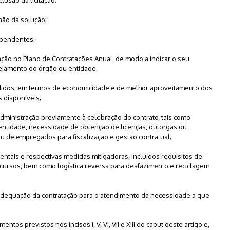
 não da solução;
dependentes;
tação no Plano de Contratações Anual, de modo a indicar o seu
ejamento do órgão ou entidade;
ndidos, em termos de economicidade e de melhor aproveitamento dos
s disponíveis;
Administração previamente à celebração do contrato, tais como
ntidade, necessidade de obtenção de licenças, outorgas ou
ou de empregados para fiscalização e gestão contratual;
ientais e respectivas medidas mitigadoras, incluídos requisitos de
cursos, bem como logística reversa para desfazimento e reciclagem
a adequação da contratação para o atendimento da necessidade a que
tos previstos nos incisos I, V, VI, VII e XIII do caput deste artigo e,