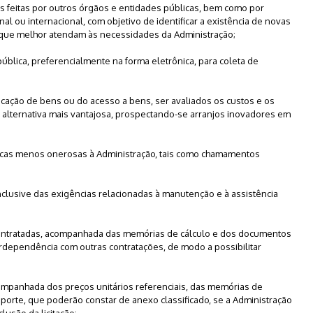
es feitas por outros órgãos e entidades públicas, bem como por
al ou internacional, com objetivo de identificar a existência de novas
 que melhor atendam às necessidades da Administração;
pública, preferencialmente na forma eletrônica, para coleta de
ocação de bens ou do acesso a bens, ser avaliados os custos e os
 alternativa mais vantajosa, prospectando-se arranjos inovadores em
ticas menos onerosas à Administração, tais como chamamentos
inclusive das exigências relacionadas à manutenção e à assistência
contratadas, acompanhada das memórias de cálculo e dos documentos
rdependência com outras contratações, de modo a possibilitar
acompanhada dos preços unitários referenciais, das memórias de
orte, que poderão constar de anexo classificado, se a Administração
lusão da licitação;