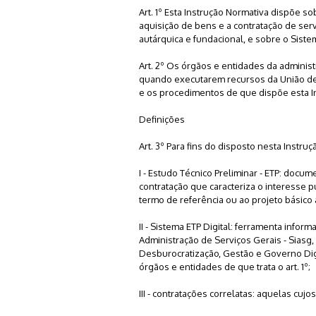
Art. 1º Esta Instrução Normativa dispõe s
aquisição de bens e a contratação de serv
autárquica e fundacional, e sobre o Sistem
Art. 2º Os órgãos e entidades da administra
quando executarem recursos da União dec
e os procedimentos de que dispõe esta I
Definições
Art. 3º Para fins do disposto nesta Instru
I - Estudo Técnico Preliminar - ETP: docu
contratação que caracteriza o interesse p
termo de referência ou ao projeto básico
II - Sistema ETP Digital: ferramenta infor
Administração de Serviços Gerais - Siasg,
Desburocratização, Gestão e Governo Digi
órgãos e entidades de que trata o art. 1º;
III - contratações correlatas: aquelas cuj