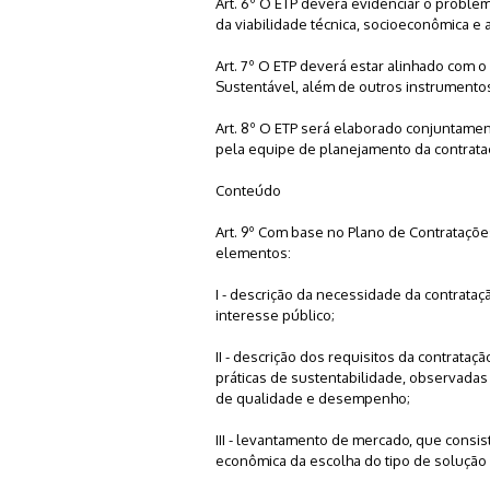
Art. 6º O ETP deverá evidenciar o problem
da viabilidade técnica, socioeconômica e 
Art. 7º O ETP deverá estar alinhado com o
Sustentável, além de outros instrumento
Art. 8º O ETP será elaborado conjuntamen
pela equipe de planejamento da contrataçã
Conteúdo
Art. 9º Com base no Plano de Contrataçõe
elementos:
I - descrição da necessidade da contrata
interesse público;
II - descrição dos requisitos da contrataç
práticas de sustentabilidade, observada
de qualidade e desempenho;
III - levantamento de mercado, que consiste
econômica da escolha do tipo de solução 