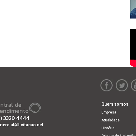
ntral de
Quem somos
endimento
Empresa
1)
3320 4444
Atualidade
mercial@licitacao.net
História
Origem da Licitação