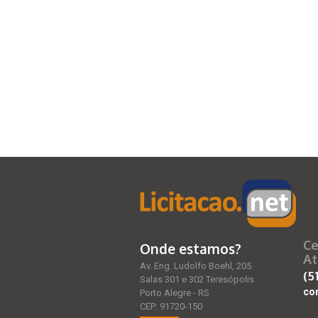
Ce
Onde estamos?
At
Av. Eng. Ludolfo Boehl, 205
(5
Salas 301 e 302 Teresópolis
co
Porto Alegre - RS
CEP: 91720-150