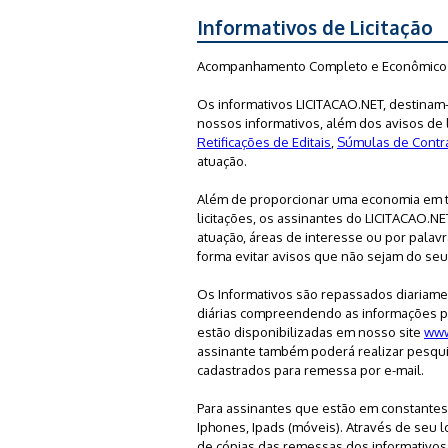
Informativos de Licitação
Acompanhamento Completo e Econômico
Os informativos LICITACAO.NET, destina
nossos informativos, além dos avisos d
Retificações de Editais
,
Súmulas de Contr
atuação.
Além de proporcionar uma economia em t
licitações, os assinantes do LICITACAO.
atuação, áreas de interesse ou por palav
forma evitar avisos que não sejam do seu
Os Informativos são repassados diariame
diárias compreendendo as informações pu
estão disponibilizadas em nosso site
www
assinante também poderá realizar pesqui
cadastrados para remessa por e-mail.
Para assinantes que estão em constante
Iphones, Ipads (móveis). Através de seu 
de cópias das remessas dos informativos 