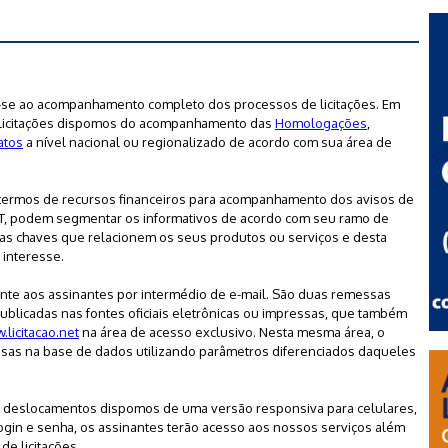
m-se ao acompanhamento completo dos processos de licitações. Em
e licitações dispomos do acompanhamento das
Homologações
,
atos
a nível nacional ou regionalizado de acordo com sua área de
ermos de recursos financeiros para acompanhamento dos avisos de
NET, podem segmentar os informativos de acordo com seu ramo de
ras chaves que relacionem os seus produtos ou serviços e desta
 interesse.
nte aos assinantes por intermédio de e-mail. São duas remessas
blicadas nas fontes oficiais eletrônicas ou impressas, que também
.licitacao.net
na área de acesso exclusivo. Nesta mesma área, o
sas na base de dados utilizando parâmetros diferenciados daqueles
s deslocamentos dispomos de uma versão responsiva para celulares,
login e senha, os assinantes terão acesso aos nossos serviços além
de licitações.