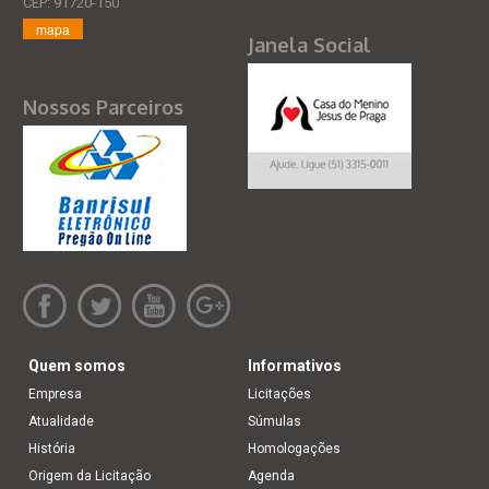
CEP: 91720-150
mapa
Janela Social
Nossos Parceiros
Quem somos
Informativos
Empresa
Licitações
Atualidade
Súmulas
História
Homologações
Origem da Licitação
Agenda