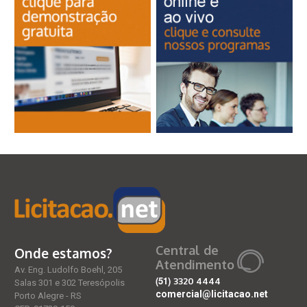
Central de
Onde estamos?
Atendimento
Av. Eng. Ludolfo Boehl, 205
(51)
3320 4444
Salas 301 e 302 Teresópolis
comercial@licitacao.net
Porto Alegre - RS