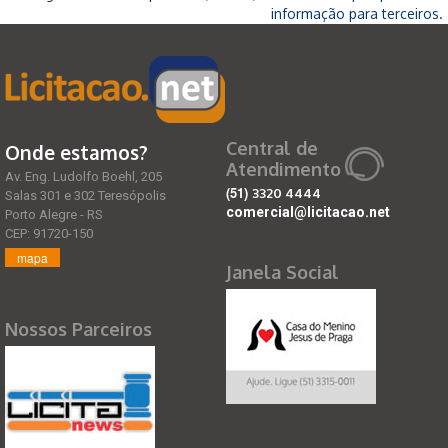
informação para terceiros.
Central de
Onde estamos?
Atendimento
Av. Eng. Ludolfo Boehl, 205
(51)
3320 4444
Salas 301 e 302 Teresópolis
comercial@licitacao.net
Porto Alegre - RS
CEP: 91720-150
mapa
Janela Social
Nossos Parceiros