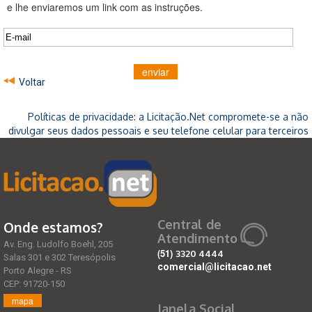
e lhe enviaremos um link com as instruções.
enviar
Voltar
Políticas de privacidade: a Licitação.Net compromete-se a não
divulgar seus dados pessoais e seu telefone celular para terceiros
Central de
Onde estamos?
Atendimento
Av. Eng. Ludolfo Boehl, 205
(51)
3320 4444
Salas 301 e 302 Teresópolis
comercial@licitacao.net
Porto Alegre - RS
CEP: 91720-150
mapa
Janela Social