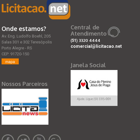
Central de
Onde estamos?
Atendimento
Av. Eng. Ludolfo Boehl, 205
(51)
3320 4444
Salas 301 e 302 Teresópolis
comercial@licitacao.net
Porto Alegre - RS
CEP: 91720-150
mapa
Janela Social
Nossos Parceiros