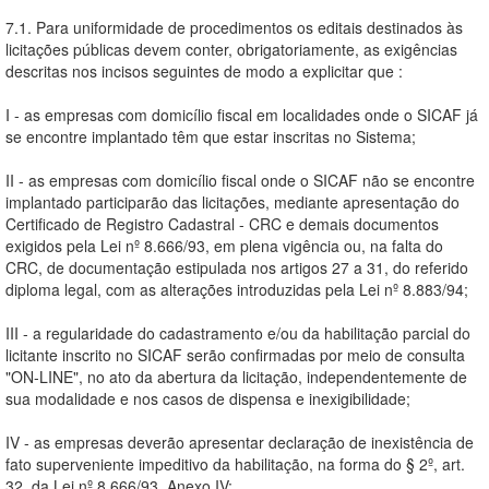
7.1. Para uniformidade de procedimentos os editais destinados às
licitações públicas devem conter, obrigatoriamente, as exigências
descritas nos incisos seguintes de modo a explicitar que :
I - as empresas com domicílio fiscal em localidades onde o SICAF já
se encontre implantado têm que estar inscritas no Sistema;
II - as empresas com domicílio fiscal onde o SICAF não se encontre
implantado participarão das licitações, mediante apresentação do
Certificado de Registro Cadastral - CRC e demais documentos
exigidos pela Lei nº 8.666/93, em plena vigência ou, na falta do
CRC, de documentação estipulada nos artigos 27 a 31, do referido
diploma legal, com as alterações introduzidas pela Lei nº 8.883/94;
III - a regularidade do cadastramento e/ou da habilitação parcial do
licitante inscrito no SICAF serão confirmadas por meio de consulta
"ON-LINE", no ato da abertura da licitação, independentemente de
sua modalidade e nos casos de dispensa e inexigibilidade;
IV - as empresas deverão apresentar declaração de inexistência de
fato superveniente impeditivo da habilitação, na forma do § 2º, art.
32, da Lei nº 8.666/93, Anexo IV;