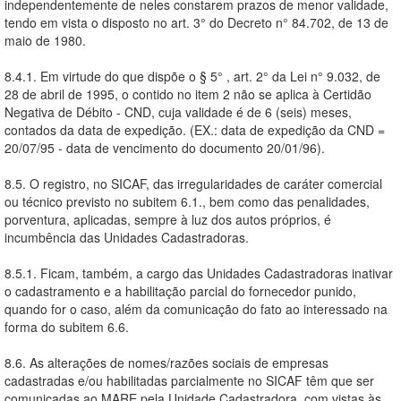
independentemente de neles constarem prazos de menor validade,
tendo em vista o disposto no art. 3° do Decreto n° 84.702, de 13 de
maio de 1980.
8.4.1. Em virtude do que dispõe o § 5° , art. 2° da Lei n° 9.032, de
28 de abril de 1995, o contido no item 2 não se aplica à Certidão
Negativa de Débito - CND, cuja validade é de 6 (seis) meses,
contados da data de expedição. (EX.: data de expedição da CND =
20/07/95 - data de vencimento do documento 20/01/96).
8.5. O registro, no SICAF, das irregularidades de caráter comercial
ou técnico previsto no subitem 6.1., bem como das penalidades,
porventura, aplicadas, sempre à luz dos autos próprios, é
incumbência das Unidades Cadastradoras.
8.5.1. Ficam, também, a cargo das Unidades Cadastradoras inativar
o cadastramento e a habilitação parcial do fornecedor punido,
quando for o caso, além da comunicação do fato ao interessado na
forma do subitem 6.6.
8.6. As alterações de nomes/razões sociais de empresas
cadastradas e/ou habilitadas parcialmente no SICAF têm que ser
comunicadas ao MARE pela Unidade Cadastradora, com vistas às