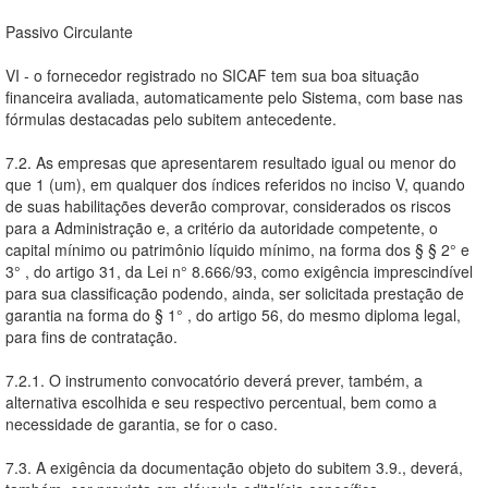
Passivo Circulante
VI - o fornecedor registrado no SICAF tem sua boa situação
financeira avaliada, automaticamente pelo Sistema, com base nas
fórmulas destacadas pelo subitem antecedente.
7.2. As empresas que apresentarem resultado igual ou menor do
que 1 (um), em qualquer dos índices referidos no inciso V, quando
de suas habilitações deverão comprovar, considerados os riscos
para a Administração e, a critério da autoridade competente, o
capital mínimo ou patrimônio líquido mínimo, na forma dos § § 2° e
3° , do artigo 31, da Lei n° 8.666/93, como exigência imprescindível
para sua classificação podendo, ainda, ser solicitada prestação de
garantia na forma do § 1° , do artigo 56, do mesmo diploma legal,
para fins de contratação.
7.2.1. O instrumento convocatório deverá prever, também, a
alternativa escolhida e seu respectivo percentual, bem como a
necessidade de garantia, se for o caso.
7.3. A exigência da documentação objeto do subitem 3.9., deverá,