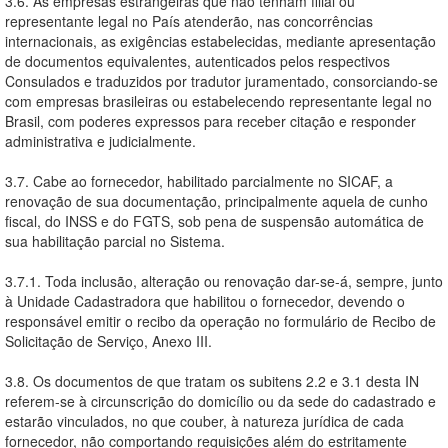
3.6. As empresas estrangeiras que não tenham filial ou
representante legal no País atenderão, nas concorrências
internacionais, as exigências estabelecidas, mediante apresentação
de documentos equivalentes, autenticados pelos respectivos
Consulados e traduzidos por tradutor juramentado, consorciando-se
com empresas brasileiras ou estabelecendo representante legal no
Brasil, com poderes expressos para receber citação e responder
administrativa e judicialmente.
3.7. Cabe ao fornecedor, habilitado parcialmente no SICAF, a
renovação de sua documentação, principalmente aquela de cunho
fiscal, do INSS e do FGTS, sob pena de suspensão automática de
sua habilitação parcial no Sistema.
3.7.1. Toda inclusão, alteração ou renovação dar-se-á, sempre, junto
à Unidade Cadastradora que habilitou o fornecedor, devendo o
responsável emitir o recibo da operação no formulário de Recibo de
Solicitação de Serviço, Anexo III.
3.8. Os documentos de que tratam os subitens 2.2 e 3.1 desta IN
referem-se à circunscrição do domicílio ou da sede do cadastrado e
estarão vinculados, no que couber, à natureza jurídica de cada
fornecedor, não comportando requisições além do estritamente