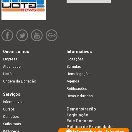
Quem somos
Informativos
Empresa
Licitações
Atualidade
Súmulas
História
Homologações
Origem da Licitação
Agenda
Retificações
Serviços
Dicas e dúvidas
Informativos
Demonstração
Cursos
Legislação
Certidões
Fale Conosco
Saiba mais
Política de Privacidade
Informativo de Licitações
Biblioteca