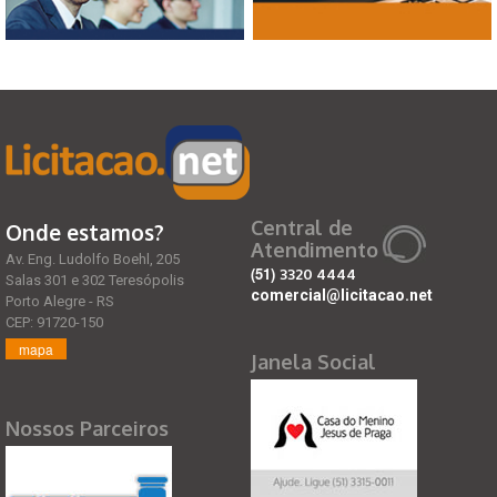
Central de
Onde estamos?
Atendimento
Av. Eng. Ludolfo Boehl, 205
(51)
3320 4444
Salas 301 e 302 Teresópolis
comercial@licitacao.net
Porto Alegre - RS
CEP: 91720-150
mapa
Janela Social
Nossos Parceiros