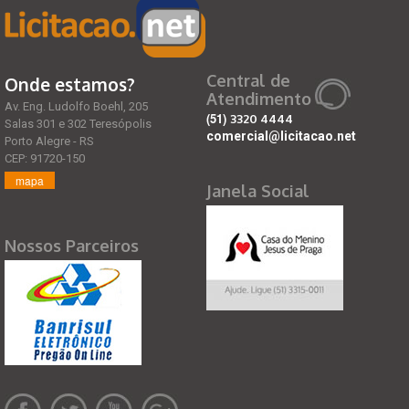
Central de
Onde estamos?
Atendimento
Av. Eng. Ludolfo Boehl, 205
(51)
3320 4444
Salas 301 e 302 Teresópolis
comercial@licitacao.net
Porto Alegre - RS
CEP: 91720-150
mapa
Janela Social
Nossos Parceiros