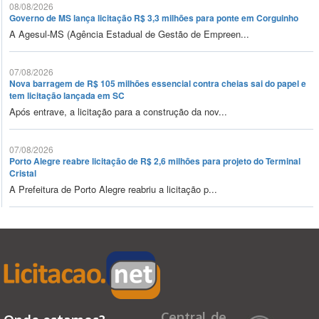
08/08/2026
Governo de MS lança licitação R$ 3,3 milhões para ponte em Corguinho
A Agesul-MS (Agência Estadual de Gestão de Empreen...
07/08/2026
Nova barragem de R$ 105 milhões essencial contra cheias sai do papel e
tem licitação lançada em SC
Após entrave, a licitação para a construção da nov...
07/08/2026
Porto Alegre reabre licitação de R$ 2,6 milhões para projeto do Terminal
Cristal
A Prefeitura de Porto Alegre reabriu a licitação p...
Central de