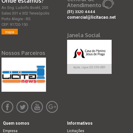
Onde estamos?
Atendimento
Av. Eng. Ludolfo Boehl, 205
(51)
3320 4444
Salas 301 e 302 Teresópolis
comercial@licitacao.net
Porto Alegre - RS
CEP: 91720-150
mapa
Janela Social
Nossos Parceiros
Quem somos
Informativos
Empresa
Licitações