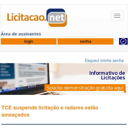
Toggl
naviga
Área de assinantes
Esqueci minha senha
Informativo de
Licitações
Solicite demonstração gratuita aqui
TCE suspende licitação e radares estão
ameaçados