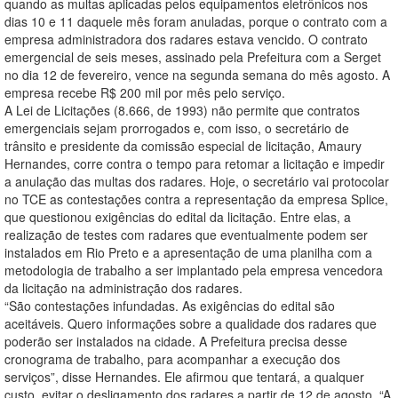
quando as multas aplicadas pelos equipamentos eletrônicos nos
dias 10 e 11 daquele mês foram anuladas, porque o contrato com a
empresa administradora dos radares estava vencido. O contrato
emergencial de seis meses, assinado pela Prefeitura com a Serget
no dia 12 de fevereiro, vence na segunda semana do mês agosto. A
empresa recebe R$ 200 mil por mês pelo serviço.
A Lei de Licitações (8.666, de 1993) não permite que contratos
emergenciais sejam prorrogados e, com isso, o secretário de
trânsito e presidente da comissão especial de licitação, Amaury
Hernandes, corre contra o tempo para retomar a licitação e impedir
a anulação das multas dos radares. Hoje, o secretário vai protocolar
no TCE as contestações contra a representação da empresa Splice,
que questionou exigências do edital da licitação. Entre elas, a
realização de testes com radares que eventualmente podem ser
instalados em Rio Preto e a apresentação de uma planilha com a
metodologia de trabalho a ser implantado pela empresa vencedora
da licitação na administração dos radares.
“São contestações infundadas. As exigências do edital são
aceitáveis. Quero informações sobre a qualidade dos radares que
poderão ser instalados na cidade. A Prefeitura precisa desse
cronograma de trabalho, para acompanhar a execução dos
serviços”, disse Hernandes. Ele afirmou que tentará, a qualquer
custo, evitar o desligamento dos radares a partir de 12 de agosto. “A