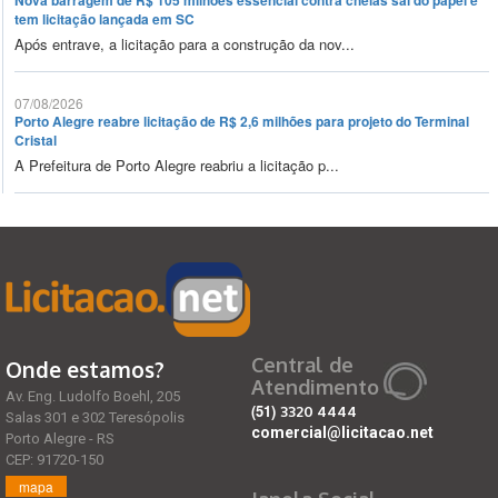
Nova barragem de R$ 105 milhões essencial contra cheias sai do papel e
tem licitação lançada em SC
Após entrave, a licitação para a construção da nov...
07/08/2026
Porto Alegre reabre licitação de R$ 2,6 milhões para projeto do Terminal
Cristal
A Prefeitura de Porto Alegre reabriu a licitação p...
Central de
Onde estamos?
Atendimento
Av. Eng. Ludolfo Boehl, 205
(51)
3320 4444
Salas 301 e 302 Teresópolis
comercial@licitacao.net
Porto Alegre - RS
CEP: 91720-150
mapa