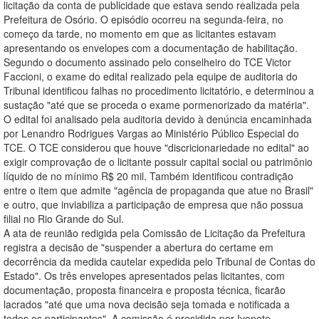
licitação da conta de publicidade que estava sendo realizada pela
Prefeitura de Osório. O episódio ocorreu na segunda-feira, no
começo da tarde, no momento em que as licitantes estavam
apresentando os envelopes com a documentação de habilitação.
Segundo o documento assinado pelo conselheiro do TCE Victor
Faccioni, o exame do edital realizado pela equipe de auditoria do
Tribunal identificou falhas no procedimento licitatório, e determinou a
sustação "até que se proceda o exame pormenorizado da matéria".
O edital foi analisado pela auditoria devido à denúncia encaminhada
por Lenandro Rodrigues Vargas ao Ministério Público Especial do
TCE. O TCE considerou que houve "discricionariedade no edital" ao
exigir comprovação de o licitante possuir capital social ou patrimônio
líquido de no mínimo R$ 20 mil. Também identificou contradição
entre o item que admite "agência de propaganda que atue no Brasil"
e outro, que inviabiliza a participação de empresa que não possua
filial no Rio Grande do Sul.
A ata de reunião redigida pela Comissão de Licitação da Prefeitura
registra a decisão de "suspender a abertura do certame em
decorrência da medida cautelar expedida pelo Tribunal de Contas do
Estado". Os três envelopes apresentados pelas licitantes, com
documentação, proposta financeira e proposta técnica, ficarão
lacrados "até que uma nova decisão seja tomada e notificada a
todos os participantes". A comissão é presidida por Ivonete