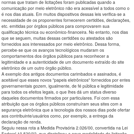
normas que tratam de licitações foram publicadas quando a
comunicação por meio eletrônico não era acessível a todos como o
é nos dias atuais. Em muitos dispositivos dessas leis verifica-se a
necessidade de os proponentes fornecerem certidões, declarações,
etc. emitidas por órgãos públicos para comprovarem sua
qualificação técnica ou econômico-financeira. No entanto, nos dias
que se seguem, muitas dessas certidões ou atestados são
fornecidos aos interessados por meio eletrônico. Dessa forma,
percebe-se que os avanços tecnológicos mudaram os
comportamentos dos órgãos públicos para reconhecer a
legitimidade e a autenticidade de um documento extraído do site
eletrônico de um outro órgão público.
A exemplo dos antigos documentos carimbados e assinados, é
aceitável que esses novos "papeis eletrônicos" fornecidos por entes
governamentais gozem, igualmente, de fé pública e legitimidade
para todos os efeitos legais, o que lhes dá um status diverso
daqueles documentos firmados por particulares. Foi com essa
atribuição que os órgãos públicos construíram seus sites com a
segurança eletrônica que a tecnologia dos nossos dias pode ofertar
aos contribuinte/usuários como, por exemplo, a entrega da
declaração de renda.
Seguiu nessa rota a Medida Provisória 2.026/00, convertida na Lei
Federal 10.520/02, que disciplinou a nova modalidade de licitação