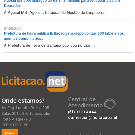
Agesul-MS abre licitação de R$ 14,8 milhões para recapear vias em
Dourados
A Agesul-MS (Agência Estadual de Gestão de Empreen...
07/08/2026
Prefeitura de Feira publica licitação para disponibilizar 800 tablets aos
agentes comunitários..
A Prefeitura de Feira de Santana publicou no Diári...
Central de
Onde estamos?
Atendimento
Av. Eng. Ludolfo Boehl, 205
(51)
3320 4444
Salas 301 e 302 Teresópolis
comercial@licitacao.net
Porto Alegre - RS
CEP: 91720-150
mapa