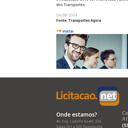
dos Transportes
04/08/2004
Fonte: Transportes Agora
Voltar
Ce
Onde estamos?
At
Av. Eng. Ludolfo Boehl, 205
(5
Salas 301 e 302 Teresópolis