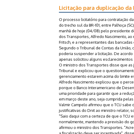
Licitação para duplicação da
O processo licitatório para contratação
do trecho sul da BR-101, entre Palhoça (S
manhã de hoje (04/08) pelo presidente do
dos Transportes, Alfredo Nascimento, ao m
Fritsch, e a representantes das bancadas
Segundo o Tribunal de Contas da União, c
poderia suspender a licitação. De acordo
apenas solicitou alguns esclarecimentos 
O ministro dos Transportes disse que as 
Tribunal e explicou que o questionamento
gerenciamento estarem acima do limite es
Alfredo Nascimento explicou que o percen
porque o Banco Interamericano de Desenvo
uma prioridade para garantir que a reduçã
em março deste ano, seja cumprida pelas
Valmir Campelo afirmou que o TCU sabe 
justificativas do Dnit ao ministro relator, 
"Saio daqui com a certeza de que o TCU e
normalmente, mantendo a previsão do gov
afirmou o ministro dos Transportes. "Acre
a fiscalização deve ser incentivada", dis