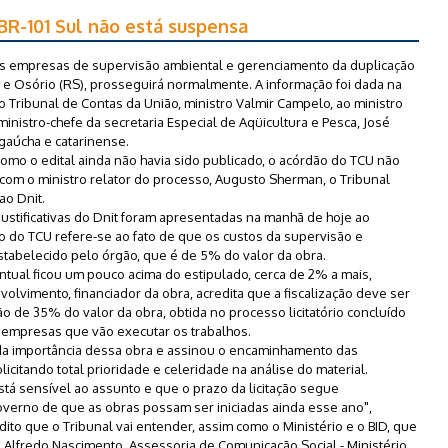
 BR-101 Sul não está suspensa
 das empresas de supervisão ambiental e gerenciamento da duplicação
C) e Osório (RS), prosseguirá normalmente. A informação foi dada na
 Tribunal de Contas da União, ministro Valmir Campelo, ao ministro
inistro-chefe da secretaria Especial de Aqüicultura e Pesca, José
 gaúcha e catarinense.
omo o edital ainda não havia sido publicado, o acórdão do TCU não
 com o ministro relator do processo, Augusto Sherman, o Tribunal
ao Dnit.
justificativas do Dnit foram apresentadas na manhã de hoje ao
 do TCU refere-se ao fato de que os custos da supervisão e
tabelecido pelo órgão, que é de 5% do valor da obra.
tual ficou um pouco acima do estipulado, cerca de 2% a mais,
lvimento, financiador da obra, acredita que a fiscalização deve ser
o de 35% do valor da obra, obtida no processo licitatório concluído
 empresas que vão executar os trabalhos.
da importância dessa obra e assinou o encaminhamento das
solicitando total prioridade e celeridade na análise do material.
stá sensível ao assunto e que o prazo da licitação segue
erno de que as obras possam ser iniciadas ainda esse ano",
dito que o Tribunal vai entender, assim como o Ministério e o BID, que
se Alfredo Nascimento. Assessoria de Comunicação Social - Ministério