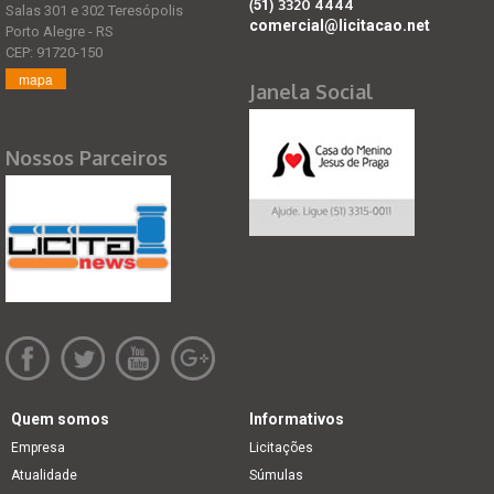
(51)
3320 4444
Salas 301 e 302 Teresópolis
comercial@licitacao.net
Porto Alegre - RS
CEP: 91720-150
mapa
Janela Social
Nossos Parceiros
Quem somos
Informativos
Empresa
Licitações
Atualidade
Súmulas