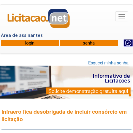
Toggl
naviga
Área de assinantes
Esqueci minha senha
Informativo de
Licitações
Solicite demonstração gratuita aqui
Infraero fica desobrigada de incluir consórcio em
licitação