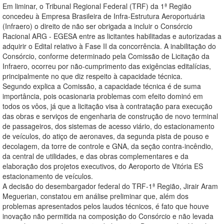
Em liminar, o Tribunal Regional Federal (TRF) da 1ª Região
concedeu à Empresa Brasileira de Infra-Estrutura Aeroportuária
(Infraero) o direito de não ser obrigada a incluir o Consórcio
Racional ARG - EGESA entre as licitantes habilitadas e autorizadas a
adquirir o Edital relativo à Fase II da concorrência. A inabilitação do
Consórcio, conforme determinado pela Comissão de Licitação da
Infraero, ocorreu por não-cumprimento das exigências editalícias,
principalmente no que diz respeito à capacidade técnica.
Segundo explica a Comissão, a capacidade técnica é de suma
importância, pois ocasionaria problemas com efeito dominó em
todos os vôos, já que a licitação visa à contratação para execução
das obras e serviços de engenharia de construção de novo terminal
de passageiros, dos sistemas de acesso viário, do estacionamento
de veículos, do atiço de aeronaves, da segunda pista de pouso e
decolagem, da torre de controle e GNA, da seção contra-incêndio,
da central de utilidades, e das obras complementares e da
elaboração dos projetos executivos, do Aeroporto de Vitória ES
estacionamento de veículos.
A decisão do desembargador federal do TRF-1ª Região, Jirair Aram
Meguerian, constatou em análise preliminar que, além dos
problemas apresentados pelos laudos técnicos, é fato que houve
inovação não permitida na composição do Consórcio e não levada