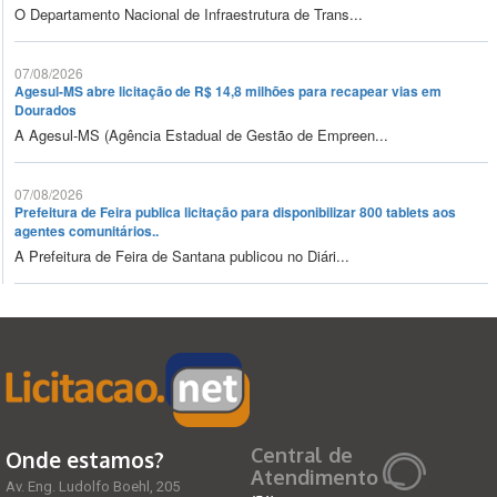
O Departamento Nacional de Infraestrutura de Trans...
07/08/2026
Agesul-MS abre licitação de R$ 14,8 milhões para recapear vias em
Dourados
A Agesul-MS (Agência Estadual de Gestão de Empreen...
07/08/2026
Prefeitura de Feira publica licitação para disponibilizar 800 tablets aos
agentes comunitários..
A Prefeitura de Feira de Santana publicou no Diári...
Central de
Onde estamos?
Atendimento
Av. Eng. Ludolfo Boehl, 205