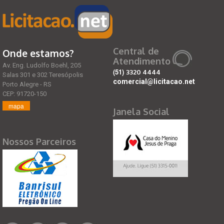
Central de
Onde estamos?
Atendimento
Av. Eng. Ludolfo Boehl, 205
(51)
3320 4444
Salas 301 e 302 Teresópolis
comercial@licitacao.net
Porto Alegre - RS
CEP: 91720-150
mapa
Janela Social
Nossos Parceiros