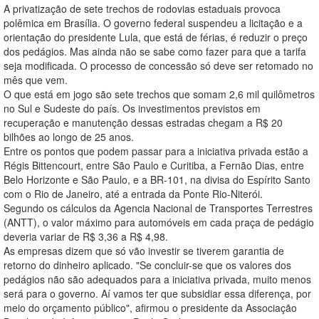
A privatização de sete trechos de rodovias estaduais provoca
polêmica em Brasília. O governo federal suspendeu a licitação e a
orientação do presidente Lula, que está de férias, é reduzir o preço
dos pedágios. Mas ainda não se sabe como fazer para que a tarifa
seja modificada. O processo de concessão só deve ser retomado no
mês que vem.
O que está em jogo são sete trechos que somam 2,6 mil quilômetros
no Sul e Sudeste do país. Os investimentos previstos em
recuperação e manutenção dessas estradas chegam a R$ 20
bilhões ao longo de 25 anos.
Entre os pontos que podem passar para a iniciativa privada estão a
Régis Bittencourt, entre São Paulo e Curitiba, a Fernão Dias, entre
Belo Horizonte e São Paulo, e a BR-101, na divisa do Espírito Santo
com o Rio de Janeiro, até a entrada da Ponte Rio-Niterói.
Segundo os cálculos da Agencia Nacional de Transportes Terrestres
(ANTT), o valor máximo para automóveis em cada praça de pedágio
deveria variar de R$ 3,36 a R$ 4,98.
As empresas dizem que só vão investir se tiverem garantia de
retorno do dinheiro aplicado. "Se concluir-se que os valores dos
pedágios não são adequados para a iniciativa privada, muito menos
será para o governo. Aí vamos ter que subsidiar essa diferença, por
meio do orçamento público", afirmou o presidente da Associação