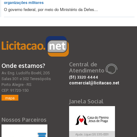
organizações militares
O governo federal, por meio do Ministério da Defes...
Central de
Onde estamos?
Atendimento
Av. Eng. Ludolfo Boehl, 205
(51)
3320 4444
Salas 301 e 302 Teresópolis
comercial@licitacao.net
Porto Alegre - RS
CEP: 91720-150
mapa
Janela Social
Nossos Parceiros