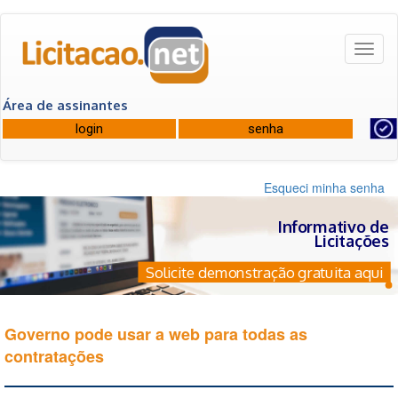
Toggl
naviga
Área de assinantes
Esqueci minha senha
Informativo de
Licitações
Solicite demonstração gratuita aqui
Governo pode usar a web para todas as
contratações