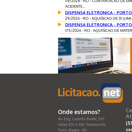
119/2026 - RO - CONTRATACAO DE 
ACIDENTE...
DISPENSA ELETRONICA - PORTO
29/2026 - RO - AQUISICAO DE 01 (U
DISPENSA ELETRONICA - PORTO
175/2026 - RO - AQUISICAO DE MATE
Ce
Onde estamos?
At
Av. Eng. Ludolfo Boehl, 205
(5
Salas 301 e 302 Teresópolis
co
Porto Alegre - RS