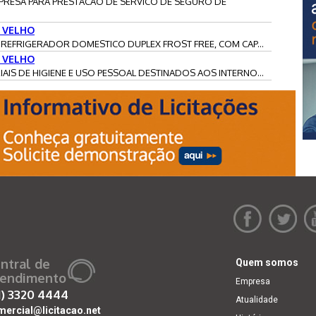
EMPRESA PARA PRESTACAO DE SERVICO DE SEGURO DE
 VELHO
M) REFRIGERADOR DOMESTICO DUPLEX FROST FREE, COM CAP...
 VELHO
RIAIS DE HIGIENE E USO PESSOAL DESTINADOS AOS INTERNO...
ntral de
Quem somos
endimento
Empresa
1)
3320 4444
Atualidade
mercial@licitacao.net