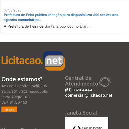
07/08/2026
Prefeitura de Feira publica licitação para disponibilizar 800 tablets aos
agentes comunitários..
A Prefeitura de Feira de Santana publicou no Diári...
Central de
Onde estamos?
Atendimento
Av. Eng. Ludolfo Boehl, 205
(51)
3320 4444
Salas 301 e 302 Teresópolis
comercial@licitacao.net
Porto Alegre - RS
CEP: 91720-150
mapa
Janela Social