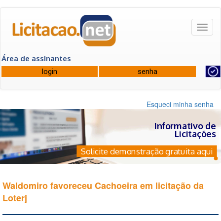
Toggl
naviga
Área de assinantes
Esqueci minha senha
Informativo de
Licitações
Solicite demonstração gratuita aqui
Waldomiro favoreceu Cachoeira em licitação da
Loterj