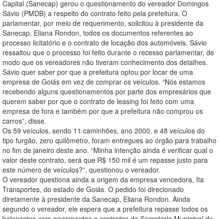
Capital (Sanecap) gerou o questionamento do vereador Domingos
Sávio (PMDB) a respeito do contrato feito pela prefeitura. O
parlamentar, por meio de requerimento, solicitou à presidente da
Sanecap, Eliana Rondon, todos os documentos referentes ao
processo licitatório e o contrato de locação dos automóveis. Sávio
ressaltou que o processo foi feito durante o recesso parlamentar, de
modo que os vereadores não tiveram conhecimento dos detalhes.
Sávio quer saber por que a prefeitura optou por locar de uma
empresa de Goiás em vez de comprar os veículos. “Nós estamos
recebendo alguns questionamentos por parte dos empresários que
querem saber por que o contrato de leasing foi feito com uma
empresa de fora e também por que a prefeitura não comprou os
carros”, disse.
Os 59 veículos, sendo 11 caminhões, ano 2000, e 48 veículos do
tipo furgão, zero quilômetro, foram entregues ao órgão para trabalho
no fim de janeiro deste ano. “Minha intenção ainda é verificar qual o
valor deste contrato, será que R$ 150 mil é um repasse justo para
este número de veículos?”, questionou o vereador.
O vereador questiona ainda a origem da empresa vencedora, Ita
Transportes, do estado de Goiás. O pedido foi direcionado
diretamente à presidente da Sanecap, Eliana Rondon. Ainda
segundo o vereador, ele espera que a prefeitura repasse todos os
balancetes com pagamentos e contratos da Secretaria Municipal de