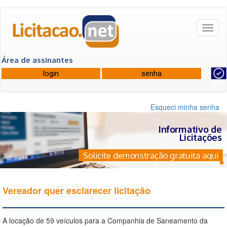
Toggl
naviga
Área de assinantes
Esqueci minha senha
Informativo de
Licitações
Solicite demonstração gratuita aqui
Vereador quer esclarecer licitação
A locação de 59 veículos para a Companhia de Saneamento da