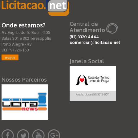
Central de
Onde estamos?
Atendimento
Av. Eng. Ludolfo Boehl, 205
(51)
3320 4444
Salas 301 e 302 Teresópolis
comercial@licitacao.net
Porto Alegre - RS
CEP: 91720-150
mapa
Janela Social
Nossos Parceiros