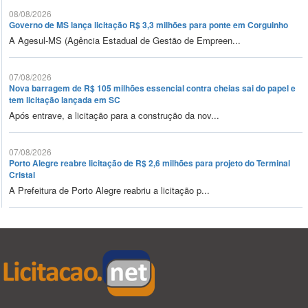
08/08/2026
Governo de MS lança licitação R$ 3,3 milhões para ponte em Corguinho
A Agesul-MS (Agência Estadual de Gestão de Empreen...
07/08/2026
Nova barragem de R$ 105 milhões essencial contra cheias sai do papel e
tem licitação lançada em SC
Após entrave, a licitação para a construção da nov...
07/08/2026
Porto Alegre reabre licitação de R$ 2,6 milhões para projeto do Terminal
Cristal
A Prefeitura de Porto Alegre reabriu a licitação p...