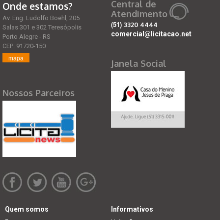
Central de
Onde estamos?
Atendimento
Av. Eng. Ludolfo Boehl, 205
(51)
3320 4444
Salas 301 e 302 Teresópolis
comercial@licitacao.net
Porto Alegre - RS
CEP: 91720-150
mapa
Janela Social
Nossos Parceiros
Quem somos
Informativos