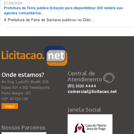
07/08/2026
Prefeitura de Feira publica licitação para disponibilizar 800 tablets aos
agentes comunitários..
A Prefeitura de Feira de Santana publicou no Diári...
Central de
Onde estamos?
Atendimento
Av. Eng. Ludolfo Boehl, 205
(51)
3320 4444
Salas 301 e 302 Teresópolis
comercial@licitacao.net
Porto Alegre - RS
CEP: 91720-150
mapa
Janela Social
Nossos Parceiros