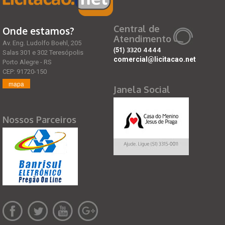
Central de
Onde estamos?
Atendimento
Av. Eng. Ludolfo Boehl, 205
(51)
3320 4444
Salas 301 e 302 Teresópolis
comercial@licitacao.net
Porto Alegre - RS
CEP: 91720-150
mapa
Janela Social
Nossos Parceiros