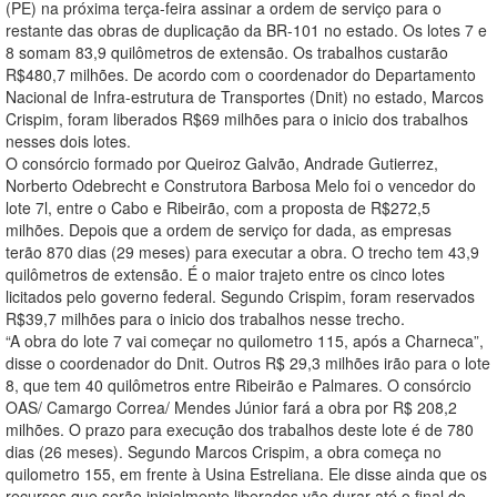
(PE) na próxima terça-feira assinar a ordem de serviço para o
restante das obras de duplicação da BR-101 no estado. Os lotes 7 e
8 somam 83,9 quilômetros de extensão. Os trabalhos custarão
R$480,7 milhões. De acordo com o coordenador do Departamento
Nacional de Infra-estrutura de Transportes (Dnit) no estado, Marcos
Crispim, foram liberados R$69 milhões para o inicio dos trabalhos
nesses dois lotes.
O consórcio formado por Queiroz Galvão, Andrade Gutierrez,
Norberto Odebrecht e Construtora Barbosa Melo foi o vencedor do
lote 7l, entre o Cabo e Ribeirão, com a proposta de R$272,5
milhões. Depois que a ordem de serviço for dada, as empresas
terão 870 dias (29 meses) para executar a obra. O trecho tem 43,9
quilômetros de extensão. É o maior trajeto entre os cinco lotes
licitados pelo governo federal. Segundo Crispim, foram reservados
R$39,7 milhões para o inicio dos trabalhos nesse trecho.
“A obra do lote 7 vai começar no quilometro 115, após a Charneca”,
disse o coordenador do Dnit. Outros R$ 29,3 milhões irão para o lote
8, que tem 40 quilômetros entre Ribeirão e Palmares. O consórcio
OAS/ Camargo Correa/ Mendes Júnior fará a obra por R$ 208,2
milhões. O prazo para execução dos trabalhos deste lote é de 780
dias (26 meses). Segundo Marcos Crispim, a obra começa no
quilometro 155, em frente à Usina Estreliana. Ele disse ainda que os
recursos que serão inicialmente liberados vão durar até o final do