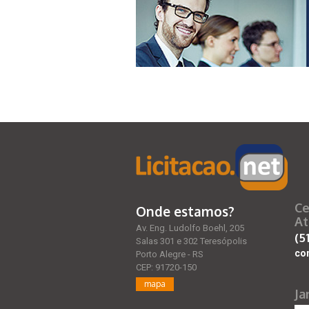
Ce
Onde estamos?
At
Av. Eng. Ludolfo Boehl, 205
(5
Salas 301 e 302 Teresópolis
co
Porto Alegre - RS
CEP: 91720-150
mapa
Ja