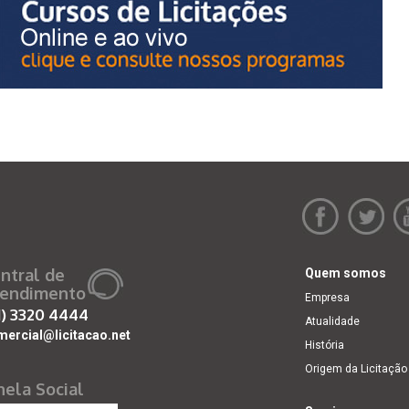
ntral de
Quem somos
endimento
Empresa
1)
3320 4444
Atualidade
mercial@licitacao.net
História
Origem da Licitação
nela Social