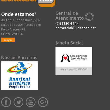
Central de
Onde estamos?
Atendimento
Av. Eng. Ludolfo Boehl, 205
(51)
3320 4444
Salas 301 e 302 Teresópolis
comercial@licitacao.net
Porto Alegre - RS
CEP: 91720-150
mapa
Janela Social
Nossos Parceiros