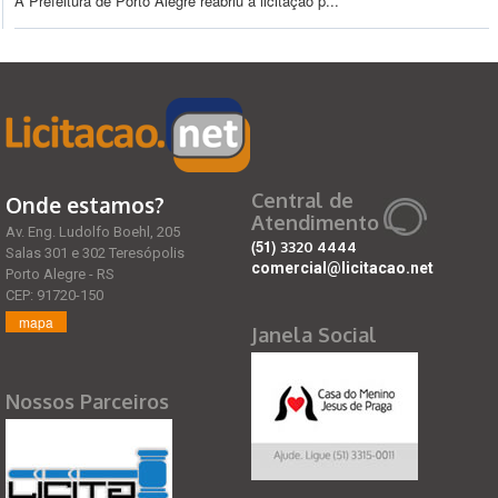
A Prefeitura de Porto Alegre reabriu a licitação p...
Central de
Onde estamos?
Atendimento
Av. Eng. Ludolfo Boehl, 205
(51)
3320 4444
Salas 301 e 302 Teresópolis
comercial@licitacao.net
Porto Alegre - RS
CEP: 91720-150
mapa
Janela Social
Nossos Parceiros