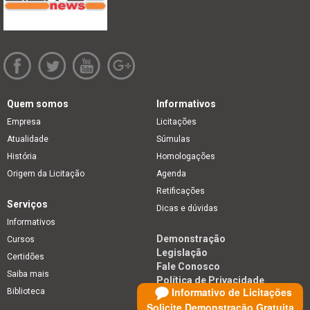
Quem somos
Informativos
Empresa
Licitações
Atualidade
Súmulas
História
Homologações
Origem da Licitação
Agenda
Retificações
Serviços
Dicas e dúvidas
Informativos
Demonstração
Cursos
Legislação
Certidões
Fale Conosco
Saiba mais
Política de Privacidade
Informativo de Licitações
Biblioteca
Solicite Demonstração Gratuita