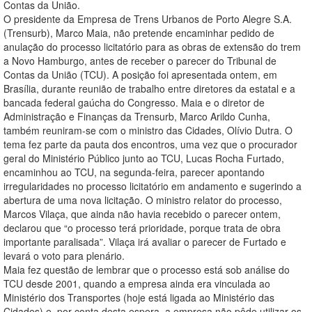
Contas da União.
O presidente da Empresa de Trens Urbanos de Porto Alegre S.A.
(Trensurb), Marco Maia, não pretende encaminhar pedido de
anulação do processo licitatório para as obras de extensão do trem
a Novo Hamburgo, antes de receber o parecer do Tribunal de
Contas da União (TCU). A posição foi apresentada ontem, em
Brasília, durante reunião de trabalho entre diretores da estatal e a
bancada federal gaúcha do Congresso. Maia e o diretor de
Administração e Finanças da Trensurb, Marco Arildo Cunha,
também reuniram-se com o ministro das Cidades, Olívio Dutra. O
tema fez parte da pauta dos encontros, uma vez que o procurador
geral do Ministério Público junto ao TCU, Lucas Rocha Furtado,
encaminhou ao TCU, na segunda-feira, parecer apontando
irregularidades no processo licitatório em andamento e sugerindo a
abertura de uma nova licitação. O ministro relator do processo,
Marcos Vilaça, que ainda não havia recebido o parecer ontem,
declarou que “o processo terá prioridade, porque trata de obra
importante paralisada”. Vilaça irá avaliar o parecer de Furtado e
levará o voto para plenário.
Maia fez questão de lembrar que o processo está sob análise do
TCU desde 2001, quando a empresa ainda era vinculada ao
Ministério dos Transportes (hoje está ligada ao Ministério das
Cidades) e, por conta desta espera, a empresa não pôde utilizar os