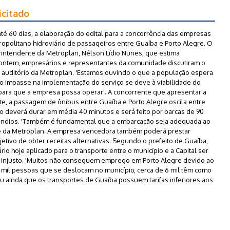
icitado
até 60 dias, a elaboração do edital para a concorrência das empresas
opolitano hidroviário de passageiros entre Guaíba e Porto Alegre. O
erintendente da Metroplan, Nélson Lídio Nunes, que estima
 ontem, empresários e representantes da comunidade discutiram o
o auditório da Metroplan. 'Estamos ouvindo o que a população espera
 o impasse na implementação do serviço se deve à viabilidade do
 para que a empresa possa operar'. A concorrente que apresentar a
nte, a passagem de ônibus entre Guaíba e Porto Alegre oscila entre
io deverá durar em média 40 minutos e será feito por barcas de 90
êndios. 'Também é fundamental que a embarcação seja adequada ao
te da Metroplan. A empresa vencedora também poderá prestar
jetivo de obter receitas alternativas. Segundo o prefeito de Guaíba,
ário hoje aplicado para o transporte entre o município e a Capital ser
 injusto. 'Muitos não conseguem emprego em Porto Alegre devido ao
18 mil pessoas que se deslocam no município, cerca de 6 mil têm como
u ainda que os transportes de Guaíba possuem tarifas inferiores aos