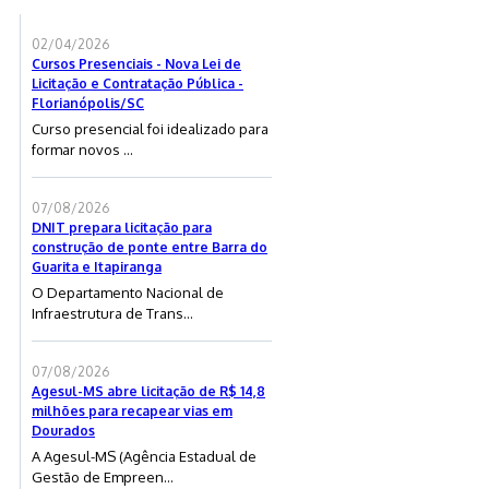
02/04/2026
Cursos Presenciais - Nova Lei de
Licitação e Contratação Pública -
Florianópolis/SC
Curso presencial foi idealizado para
formar novos ...
07/08/2026
DNIT prepara licitação para
construção de ponte entre Barra do
Guarita e Itapiranga
O Departamento Nacional de
Infraestrutura de Trans...
07/08/2026
Agesul-MS abre licitação de R$ 14,8
milhões para recapear vias em
Dourados
A Agesul-MS (Agência Estadual de
Gestão de Empreen...