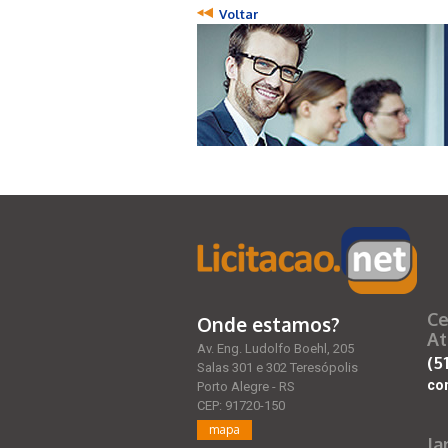
Voltar
Ce
Onde estamos?
At
Av. Eng. Ludolfo Boehl, 205
(5
Salas 301 e 302 Teresópolis
co
Porto Alegre - RS
CEP: 91720-150
mapa
Ja