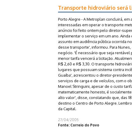
Transporte hidroviário será l
Porto Alegre - A Metroplan concluirá, em 
interessadas em operar o transporte metr
anúncio foi feito ontem pelo diretor-sup
implementar o serviço em um ano. Ainda
assunto em audiência pública ocorrida n
desse transporte', informou. Para Nunes,
negócio. 'É necessário que seja rentável
menor tarifa vencerá a licitação. Atualme
R$ 2,60 e R$ 3,30. O transporte hidroviár
lugares que possuam sistema contra inc
Guaíba', acrescentou o diretor-presiden
serviços de carga e de veículos, com o ob
Manoel Stringuini, apesar de o custo tarif
matematicamente honesto, é socialmente
alto valor', disse, constatando que, das 
destino o Centro de Porto Alegre. Lembro
da Capital.
27/04/2005
Fonte: Correio do Povo