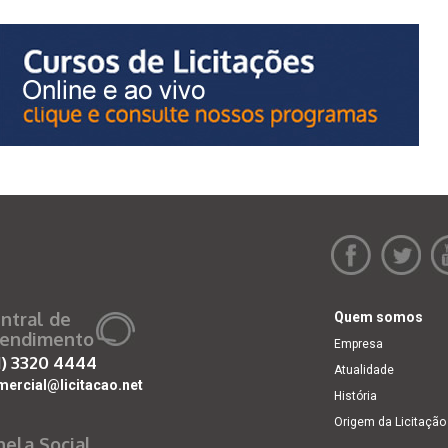
ntral de
Quem somos
endimento
Empresa
1)
3320 4444
Atualidade
mercial@licitacao.net
História
Origem da Licitação
nela Social