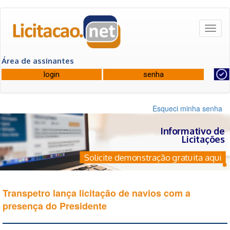
Toggl
naviga
Área de assinantes
Esqueci minha senha
Informativo de
Licitações
Solicite demonstração gratuita aqui
Transpetro lança licitação de navios com a
presença do Presidente