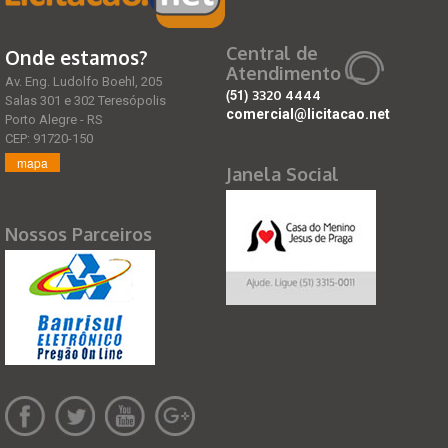
Central de
Onde estamos?
Atendimento
Av. Eng. Ludolfo Boehl, 205
(51)
3320 4444
Salas 301 e 302 Teresópolis
comercial@licitacao.net
Porto Alegre - RS
CEP: 91720-150
mapa
Janela Social
Nossos Parceiros