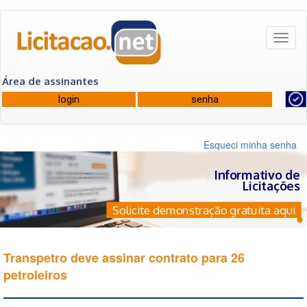
Toggl
naviga
Área de assinantes
Esqueci minha senha
Informativo de
Licitações
Solicite demonstração gratuita aqui
Transpetro deve assinar contrato para 26
petroleiros