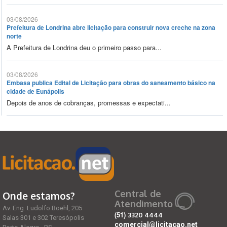
03/08/2026
Prefeitura de Londrina abre licitação para construir nova creche na zona
norte
A Prefeitura de Londrina deu o primeiro passo para...
03/08/2026
Embasa publica Edital de Licitação para obras do saneamento básico na
cidade de Eunápolis
Depois de anos de cobranças, promessas e expectati...
Central de
Onde estamos?
Atendimento
Av. Eng. Ludolfo Boehl, 205
(51)
3320 4444
Salas 301 e 302 Teresópolis
comercial@licitacao.net