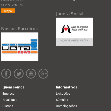
Porto Alegre - RS
CEP: 91720-150
mapa
Janela Social
Nossos Parceiros
Quem somos
Informativos
Empresa
Licitações
Atualidade
Súmulas
História
Homologações