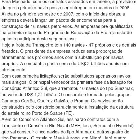
Para Machado, com os contratos assinados em janeiro, a previsão é
de que o primeiro navio possa ser entregue em meados de 2008.
Ainda no primeiro semestre de 2007, com o início das obras, a
empresa deverá lançar um pacote de encomendas para a
construção de 16 navios-petroleiros. As empresas pré-qualificadas
na primeira etapa do Programa de Renovação da Frota já estarão
aptas a participar desta segunda fase.
Hoje a frota da Transpetro tem 140 navios - 47 próprios e os demais
fretados. O presidente da empresa reduzir esta proporção de
afretamento nos próximos anos com a substituição por navios
próprios. A companhia gasta cerca de US$ 2 bilhões anuais com
afretamento.
Com essa primeira licitação, serão substituídos apenas os navios
mais antigos. O principal vencedor da primeira fase da licitação foi
Consórcio Atlântico Sul, que arrematou 10 navios do tipo Suezmax,
no valor de US$ 1,21 bilhão. O consórcio é formado pelos grupos
Camargo Corrêa, Queiroz Galvão, e Promar. Os navios serão
construídos pelo consórcio paralelamente à instalação da estrutura
do estaleiro no Porto de Suape (PE).
Além do Consórcio Atlântico Sul, assinarão contratos com a
Transpetro o Consórcio Rio Naval (MPE, Iesa, Sermetal e Hyundai)
que vai construir cinco navios do tipo Aframax e outros quatro do
tipo Panamax. O estaleiro Mauá Jurong, em Niterói, fará quatro