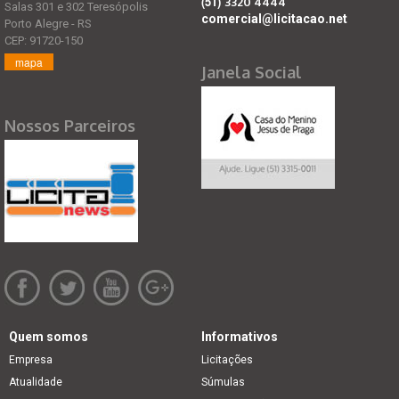
(51)
3320 4444
Salas 301 e 302 Teresópolis
comercial@licitacao.net
Porto Alegre - RS
CEP: 91720-150
mapa
Janela Social
Nossos Parceiros
Quem somos
Informativos
Empresa
Licitações
Atualidade
Súmulas