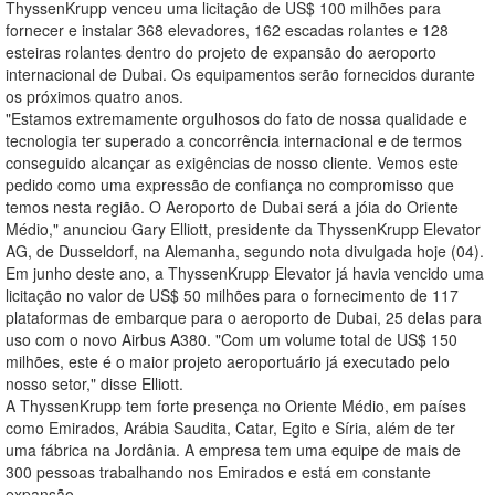
ThyssenKrupp venceu uma licitação de US$ 100 milhões para
fornecer e instalar 368 elevadores, 162 escadas rolantes e 128
esteiras rolantes dentro do projeto de expansão do aeroporto
internacional de Dubai. Os equipamentos serão fornecidos durante
os próximos quatro anos.
"Estamos extremamente orgulhosos do fato de nossa qualidade e
tecnologia ter superado a concorrência internacional e de termos
conseguido alcançar as exigências de nosso cliente. Vemos este
pedido como uma expressão de confiança no compromisso que
temos nesta região. O Aeroporto de Dubai será a jóia do Oriente
Médio," anunciou Gary Elliott, presidente da ThyssenKrupp Elevator
AG, de Dusseldorf, na Alemanha, segundo nota divulgada hoje (04).
Em junho deste ano, a ThyssenKrupp Elevator já havia vencido uma
licitação no valor de US$ 50 milhões para o fornecimento de 117
plataformas de embarque para o aeroporto de Dubai, 25 delas para
uso com o novo Airbus A380. "Com um volume total de US$ 150
milhões, este é o maior projeto aeroportuário já executado pelo
nosso setor," disse Elliott.
A ThyssenKrupp tem forte presença no Oriente Médio, em países
como Emirados, Arábia Saudita, Catar, Egito e Síria, além de ter
uma fábrica na Jordânia. A empresa tem uma equipe de mais de
300 pessoas trabalhando nos Emirados e está em constante
expansão.