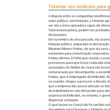
Telemar usa sindicato para g
A disputa entre as companhias telefônic
setor público, sem licitação, a Telemar a
ser ela a única operadora capaz de ofere
Telecomunicações), podem ser prestados 
declarações.
Em novembro do ano passado, ela assinou
licitação pública, amparada na declaração 
Ribamar Ribeiro Freitas, de que ela seria 
existentes para comunicação corporativa, c
Freitas afirmou à Folha que resistiu a ass
pressionou para que fosse realizada uma
associados do Sinttel do Ceará são func
remuneração por desempenho, a assemblé
Freitas, que é empregado da Embratel, di
na ocasião, chegou a procurar a direção d
que a empresa deu pouca atenção ao fato,
de trabalhadores não têm poder para ate
surpresa da Embratel, no entanto, o gove
dispensar a licitação.
O que houve no Ceará não foi um fato isol
documento para favorecer a Telemar na d