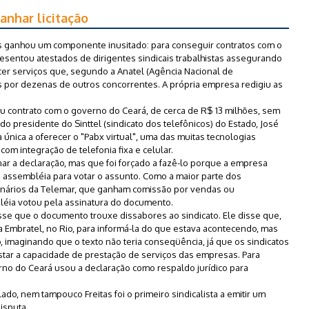
anhar licitação
as ganhou um componente inusitado: para conseguir contratos com o
presentou atestados de dirigentes sindicais trabalhistas assegurando
cer serviços que, segundo a Anatel (Agência Nacional de
por dezenas de outros concorrentes. A própria empresa redigiu as
 contrato com o governo do Ceará, de cerca de R$ 13 milhões, sem
do presidente do Sinttel (sindicato dos telefônicos) do Estado, José
a única a oferecer o "Pabx virtual", uma das muitas tecnologias
om integração de telefonia fixa e celular.
inar a declaração, mas que foi forçado a fazê-lo porque a empresa
 assembléia para votar o assunto. Como a maior parte dos
ionários da Telemar, que ganham comissão por vendas ou
ia votou pela assinatura do documento.
sse que o documento trouxe dissabores ao sindicato. Ele disse que,
a Embratel, no Rio, para informá-la do que estava acontecendo, mas
 imaginando que o texto não teria conseqüência, já que os sindicatos
star a capacidade de prestação de serviços das empresas. Para
rno do Ceará usou a declaração como respaldo jurídico para
ado, nem tampouco Freitas foi o primeiro sindicalista a emitir um
isputa.