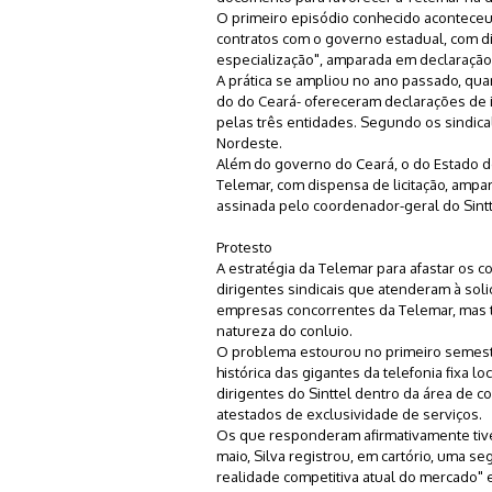
O primeiro episódio conhecido acontec
contratos com o governo estadual, com di
especialização", amparada em declaração 
A prática se ampliou no ano passado, quan
do do Ceará- ofereceram declarações de i
pelas três entidades. Segundo os sindical
Nordeste.
Além do governo do Ceará, o do Estado d
Telemar, com dispensa de licitação, ampa
assinada pelo coordenador-geral do Sintt
Protesto
A estratégia da Telemar para afastar os 
dirigentes sindicais que atenderam à soli
empresas concorrentes da Telemar, mas t
natureza do conluio.
O problema estourou no primeiro semestr
histórica das gigantes da telefonia fixa l
dirigentes do Sinttel dentro da área de 
atestados de exclusividade de serviços.
Os que responderam afirmativamente tive
maio, Silva registrou, em cartório, uma 
realidade competitiva atual do mercado"