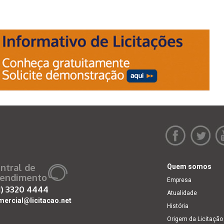
ntral de
Quem somos
endimento
Empresa
1)
3320 4444
Atualidade
mercial@licitacao.net
História
Origem da Licitação