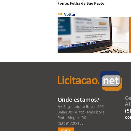
Fonte: Folha de São Paulo
Voltar
Ce
Onde estamos?
At
Av. Eng. Ludolfo Boehl, 205
(5
Salas 301 e 302 Teresópolis
co
Porto Alegre - RS
CEP: 91720-150
mapa