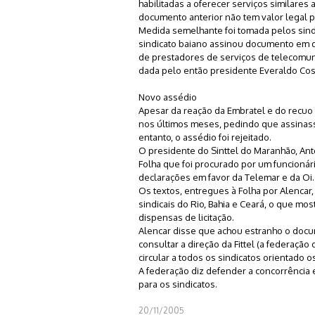
habilitadas a oferecer serviços similares 
documento anterior não tem valor legal p
Medida semelhante foi tomada pelos sindi
sindicato baiano assinou documento em q
de prestadores de serviços de telecomuni
dada pelo então presidente Everaldo Cos
Novo assédio
Apesar da reação da Embratel e do recuo d
nos últimos meses, pedindo que assinas
entanto, o assédio foi rejeitado.
O presidente do Sinttel do Maranhão, Antô
Folha que foi procurado por um funcionár
declarações em favor da Telemar e da Oi. 
Os textos, entregues à Folha por Alencar
sindicais do Rio, Bahia e Ceará, o que m
dispensas de licitação.
Alencar disse que achou estranho o docu
consultar a direção da Fittel (a federação
circular a todos os sindicatos orientado 
A federação diz defender a concorrência
para os sindicatos.
20/11/2005