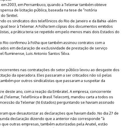
eu em 2003, em Pernambuco, quando a Telemar também obteve
spensa de licitação pública, baseada na tese de "notória
do Sinttel.
do os sindicatos dos telefônicos do Rio de Janeiro e da Bahia -além
gual teor à Telemar. A Folha tem cópias dos documentos emitidos
istas, a prática teria se repetido em pelo menos mais dois Estados do
o Rio confirmou à Folha que também assinou contratos com a
rados em declaração de exclusividade de prestação de serviço
el fluminense, Luis Antonio Santos Silva.
concorrentes nas contratações do setor público levou ao desgaste dos
citação da operadora. Eles passaram a ser criticados não só pelas
ambém por outros sindicalistas que passaram a suspeitar da
e deste ano, com a reação da Embratel. A empresa, concorrente
ocal (Telemar, Telefônica e Brasil Telecom), mandou carta a todos os
concessão da Telemar (16 Estados) perguntando se haviam assinado
ram que desautorizar as declarações que haviam dado. No dia 27 de
segunda declaração dizendo que a anterior não corresponde "à
 e que outras empresas, também autorizadas pela Anatel, estão