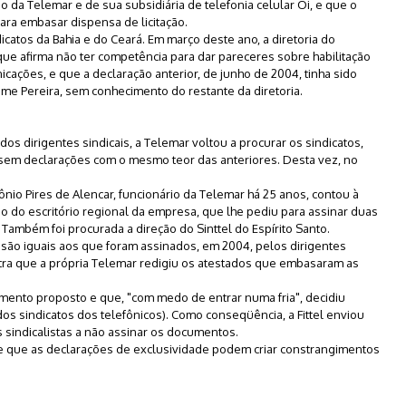
ao da Telemar e de sua subsidiária de telefonia celular Oi, e que o
ara embasar dispensa de licitação.
catos da Bahia e do Ceará. Em março deste ano, a diretoria do
ue afirma não ter competência para dar pareceres sobre habilitação
cações, e que a declaração anterior, de junho de 2004, tinha sido
me Pereira, sem conhecimento do restante da diretoria.
os dirigentes sindicais, a Telemar voltou a procurar os sindicatos,
sem declarações com o mesmo teor das anteriores. Desta vez, no
nio Pires de Alencar, funcionário da Telemar há 25 anos, contou à
io do escritório regional da empresa, que lhe pediu para assinar duas
Também foi procurada a direção do Sinttel do Espírito Santo.
, são iguais aos que foram assinados, em 2004, pelos dirigentes
ostra que a própria Telemar redigiu os atestados que embasaram as
mento proposto e que, "com medo de entrar numa fria", decidiu
 dos sindicatos dos telefônicos). Como conseqüência, a Fittel enviou
os sindicalistas a não assinar os documentos.
 e que as declarações de exclusividade podem criar constrangimentos