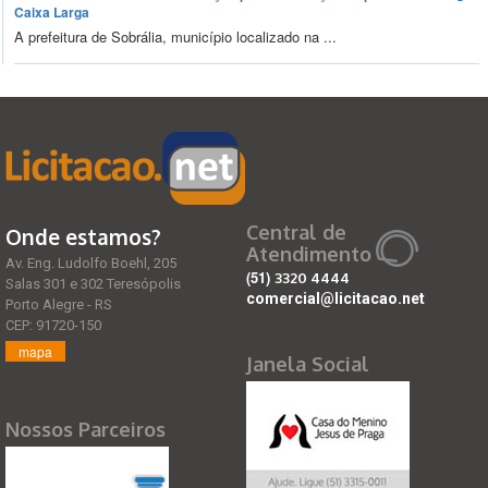
Caixa Larga
A prefeitura de Sobrália, município localizado na ...
Central de
Onde estamos?
Atendimento
Av. Eng. Ludolfo Boehl, 205
(51)
3320 4444
Salas 301 e 302 Teresópolis
comercial@licitacao.net
Porto Alegre - RS
CEP: 91720-150
mapa
Janela Social
Nossos Parceiros