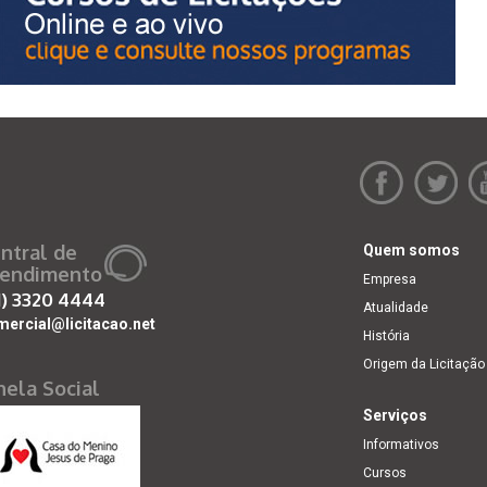
ntral de
Quem somos
endimento
Empresa
1)
3320 4444
Atualidade
mercial@licitacao.net
História
Origem da Licitação
nela Social
Serviços
Informativos
Cursos