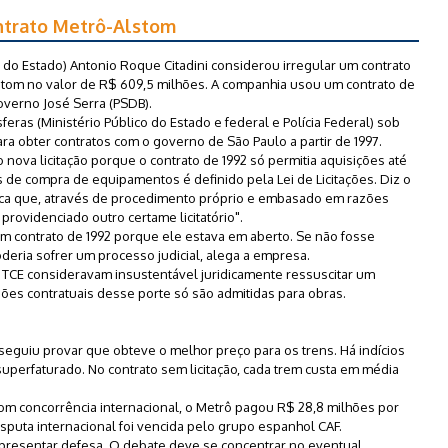
ntrato Metrô-Alstom
 do Estado) Antonio Roque Citadini considerou irregular um contrato
lstom no valor de R$ 609,5 milhões. A companhia usou um contrato de
overno José Serra (PSDB).
eras (Ministério Público do Estado e federal e Polícia Federal) sob
ra obter contratos com o governo de São Paulo a partir de 1997.
o nova licitação porque o contrato de 1992 só permitia aquisições até
os de compra de equipamentos é definido pela Lei de Licitações. Diz o
tifica que, através de procedimento próprio e embasado em razões
rovidenciado outro certame licitatório".
um contrato de 1992 porque ele estava em aberto. Se não fosse
eria sofrer um processo judicial, alega a empresa.
 TCE consideravam insustentável juridicamente ressuscitar um
sões contratuais desse porte só são admitidas para obras.
nseguiu provar que obteve o melhor preço para os trens. Há indícios
superfaturado. No contrato sem licitação, cada trem custa em média
om concorrência internacional, o Metrô pagou R$ 28,8 milhões por
isputa internacional foi vencida pelo grupo espanhol CAF.
apresentar defesa. O debate deve se concentrar no eventual