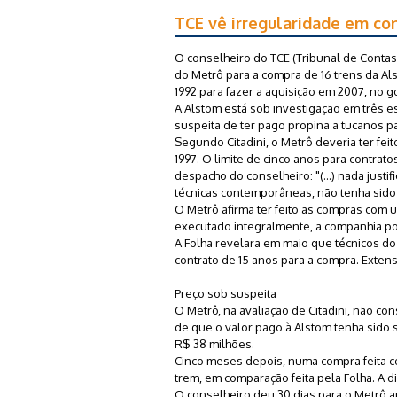
TCE vê irregularidade em co
O conselheiro do TCE (Tribunal de Contas
do Metrô para a compra de 16 trens da A
1992 para fazer a aquisição em 2007, no g
A Alstom está sob investigação em três esf
suspeita de ter pago propina a tucanos pa
Segundo Citadini, o Metrô deveria ter feit
1997. O limite de cinco anos para contrat
despacho do conselheiro: "(...) nada jus
técnicas contemporâneas, não tenha sido p
O Metrô afirma ter feito as compras com 
executado integralmente, a companhia pod
A Folha revelara em maio que técnicos do
contrato de 15 anos para a compra. Exten
Preço sob suspeita
O Metrô, na avaliação de Citadini, não co
de que o valor pago à Alstom tenha sido 
R$ 38 milhões.
Cinco meses depois, numa compra feita c
trem, em comparação feita pela Folha. A d
O conselheiro deu 30 dias para o Metrô 