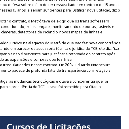
tou defesa sobre o fato de ter ressuscitado um contrato de 15 anos e
sses 15 anos já seriam suficientes para justificar nova licitação, diz o
citar o contrato, o Metrô teve de exigir que os trens sofressem
-condicionado, freios, engate, monitoramento de portas, fusíveis e
 câmeras, detectores de incêndio, novos mapas de linhas e
aldo jurídico na alegação do Metrô de que não fez nova concorrência
do um parecer da assessoria técnica e jurídica do TCE, ele diz: "(...)
hia não é suficiente para justificar a retomada do contrato após
ado as expansões e compras que fez, frisa.
ar irregularidades nesse contrato. Em 2007, Eduardo Bittencourt
edimento padece de profunda falta de transparência com relação a
ntiga, as mudanças tecnológicas e citava a concorrência que foi
ara a presidência do TCE, o caso foi remetido para Citadini.