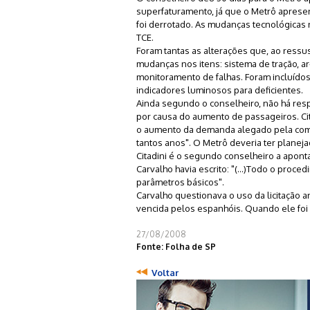
superfaturamento, já que o Metrô apresen
foi derrotado. As mudanças tecnológicas ne
TCE.
Foram tantas as alterações que, ao ressus
mudanças nos itens: sistema de tração, ar
monitoramento de falhas. Foram incluídos
indicadores luminosos para deficientes.
Ainda segundo o conselheiro, não há resp
por causa do aumento de passageiros. Citan
o aumento da demanda alegado pela compan
tantos anos". O Metrô deveria ter planej
Citadini é o segundo conselheiro a apont
Carvalho havia escrito: "(...)Todo o proc
parâmetros básicos".
Carvalho questionava o uso da licitação a
vencida pelos espanhóis. Quando ele foi p
27/08/2008
Fonte: Folha de SP
Voltar