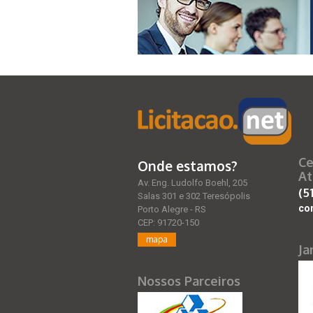
Ce
Onde estamos?
At
Av. Eng. Ludolfo Boehl, 205
(5
Salas 301 e 302 Teresópolis
co
Porto Alegre - RS
CEP: 91720-150
mapa
Ja
Nossos Parceiros