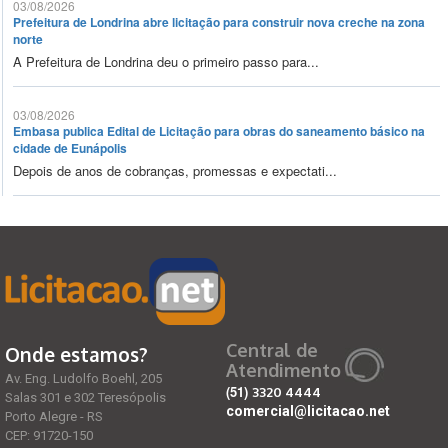
03/08/2026
Prefeitura de Londrina abre licitação para construir nova creche na zona
norte
A Prefeitura de Londrina deu o primeiro passo para...
03/08/2026
Embasa publica Edital de Licitação para obras do saneamento básico na
cidade de Eunápolis
Depois de anos de cobranças, promessas e expectati...
Central de
Onde estamos?
Atendimento
Av. Eng. Ludolfo Boehl, 205
(51)
3320 4444
Salas 301 e 302 Teresópolis
comercial@licitacao.net
Porto Alegre - RS
CEP: 91720-150