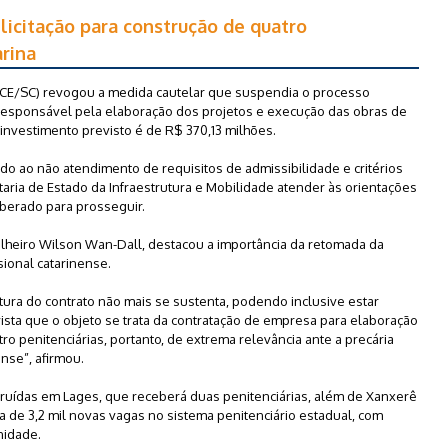
 licitação para construção de quatro
arina
(TCE/SC) revogou a medida cautelar que suspendia o processo
a responsável pela elaboração dos projetos e execução das obras de
 investimento previsto é de R$ 370,13 milhões.
o ao não atendimento de requisitos de admissibilidade e critérios
taria de Estado da Infraestrutura e Mobilidade atender às orientações
iberado para prosseguir.
elheiro Wilson Wan-Dall, destacou a importância da retomada da
isional catarinense.
tura do contrato não mais se sustenta, podendo inclusive estar
ista que o objeto se trata da contratação de empresa para elaboração
o penitenciárias, portanto, de extrema relevância ante a precária
ense”, afirmou.
truídas em Lages, que receberá duas penitenciárias, além de Xanxerê
ca de 3,2 mil novas vagas no sistema penitenciário estadual, com
nidade.