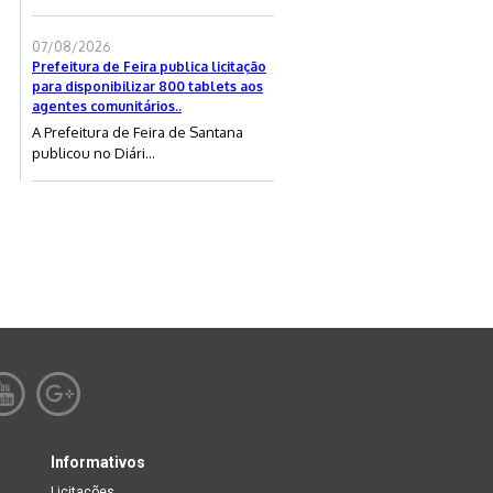
07/08/2026
Prefeitura de Feira publica licitação
para disponibilizar 800 tablets aos
agentes comunitários..
A Prefeitura de Feira de Santana
publicou no Diári...
Informativos
Licitações