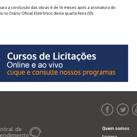
 para a conclusão das obras é de 16 meses após a assinatura do
 no Diário Oficial Eletrônico desta quarta-feira (10).
ntral de
Quem somos
endimento
Empresa