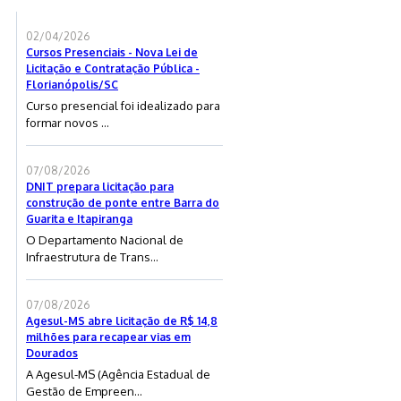
02/04/2026
Cursos Presenciais - Nova Lei de
Licitação e Contratação Pública -
Florianópolis/SC
Curso presencial foi idealizado para
formar novos ...
07/08/2026
DNIT prepara licitação para
construção de ponte entre Barra do
Guarita e Itapiranga
O Departamento Nacional de
Infraestrutura de Trans...
07/08/2026
Agesul-MS abre licitação de R$ 14,8
milhões para recapear vias em
Dourados
A Agesul-MS (Agência Estadual de
Gestão de Empreen...