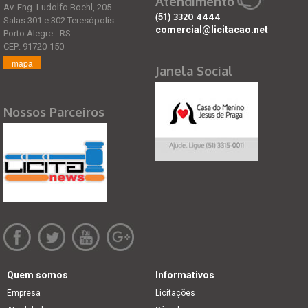
Atendimento
Av. Eng. Ludolfo Boehl, 205
(51)
3320 4444
Salas 301 e 302 Teresópolis
comercial@licitacao.net
Porto Alegre - RS
CEP: 91720-150
mapa
Janela Social
Nossos Parceiros
Quem somos
Informativos
Empresa
Licitações