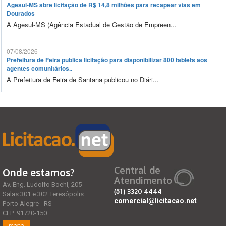
Agesul-MS abre licitação de R$ 14,8 milhões para recapear vias em
Dourados
A Agesul-MS (Agência Estadual de Gestão de Empreen...
07/08/2026
Prefeitura de Feira publica licitação para disponibilizar 800 tablets aos
agentes comunitários..
A Prefeitura de Feira de Santana publicou no Diári...
Central de
Onde estamos?
Atendimento
Av. Eng. Ludolfo Boehl, 205
(51)
3320 4444
Salas 301 e 302 Teresópolis
comercial@licitacao.net
Porto Alegre - RS
CEP: 91720-150
mapa