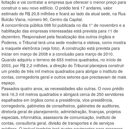
licitação e vai contratar a empresa que oferecer o menor preço para
construir o seu novo edifício. O prédio terá 17 andares, valor
estimado de R$ 20,8 milhões e ficará ao lado da atual sede, na Rua
Bulcão Viana, número 90, Centro da Capital.
A concorrência pública 098 foi publicada no dia 1° de novembro e a
habilitação das empresas interessadas está prevista para 11 de
dezembro. Responsável pela fiscalização dos outros órgãos e
Poderes, o Tribunal terá uma sede moderna e vistosa, como mostra
a maquete eletrônica (veja foto). A construção está prevista para
iniciar em março de 2008 e a conclusão para março de 2010.
Quando adquiriu o terreno de 653 metros quadrados, no início de
2003, por R$ 2,2 milhões, a direção do Tribunal planejava construir
um prédio de três mil metros quadrados para abrigar o instituto de
contas, corregedoria geral e outros setores que precisavam de mais
espaço.
Passados quatro anos, as necessidades são outras. O novo prédio
terá 16,3 mil metros quadrados e abrigará cerca de 250 servidores
espalhados em órgãos como a presidência, vice-presidência,
corregedoria, gabinetes de conselheiros, gabinetes de auditores,
diretoria geral de planejamento, administração, finanças, projetos
especiais, informática, assessoria de comunicação, instituto de
contas, consultoria geral, divisão de transportes e de serviços
médicos. O imóvel também terá quatro pavimentos para garagens,