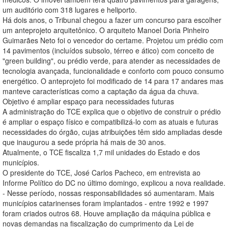
um auditório com 318 lugares e heliporto.
Há dois anos, o Tribunal chegou a fazer um concurso para escolher
um anteprojeto arquitetônico. O arquiteto Manoel Doria Pinheiro
Guimarães Neto foi o vencedor do certame. Projetou um prédio com
14 pavimentos (incluídos subsolo, térreo e ático) com conceito de
"green building", ou prédio verde, para atender as necessidades de
tecnologia avançada, funcionalidade e conforto com pouco consumo
energético. O anteprojeto foi modificado de 14 para 17 andares mas
manteve características como a captação da água da chuva.
Objetivo é ampliar espaço para necessidades futuras
A administração do TCE explica que o objetivo de construir o prédio
é ampliar o espaço físico e compatibilizá-lo com as atuais e futuras
necessidades do órgão, cujas atribuições têm sido ampliadas desde
que inaugurou a sede própria há mais de 30 anos.
Atualmente, o TCE fiscaliza 1,7 mil unidades do Estado e dos
municípios.
O presidente do TCE, José Carlos Pacheco, em entrevista ao
Informe Político do DC no último domingo, explicou a nova realidade.
- Nesse período, nossas responsabilidades só aumentaram. Mais
municípios catarinenses foram implantados - entre 1992 e 1997
foram criados outros 68. Houve ampliação da máquina pública e
novas demandas na fiscalização do cumprimento da Lei de