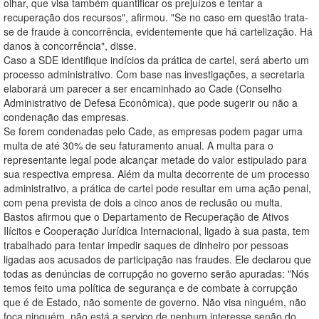
olhar, que visa também quantificar os prejuízos e tentar a
recuperação dos recursos", afirmou. "Se no caso em questão trata-
se de fraude à concorrência, evidentemente que há cartelização. Há
danos à concorrência", disse.
Caso a SDE identifique indícios da prática de cartel, será aberto um
processo administrativo. Com base nas investigações, a secretaria
elaborará um parecer a ser encaminhado ao Cade (Conselho
Administrativo de Defesa Econômica), que pode sugerir ou não a
condenação das empresas.
Se forem condenadas pelo Cade, as empresas podem pagar uma
multa de até 30% de seu faturamento anual. A multa para o
representante legal pode alcançar metade do valor estipulado para
sua respectiva empresa. Além da multa decorrente de um processo
administrativo, a prática de cartel pode resultar em uma ação penal,
com pena prevista de dois a cinco anos de reclusão ou multa.
Bastos afirmou que o Departamento de Recuperação de Ativos
Ilícitos e Cooperação Jurídica Internacional, ligado à sua pasta, tem
trabalhado para tentar impedir saques de dinheiro por pessoas
ligadas aos acusados de participação nas fraudes. Ele declarou que
todas as denúncias de corrupção no governo serão apuradas: "Nós
temos feito uma política de segurança e de combate à corrupção
que é de Estado, não somente de governo. Não visa ninguém, não
foca ninguém, não está a serviço de nenhum interesse senão do