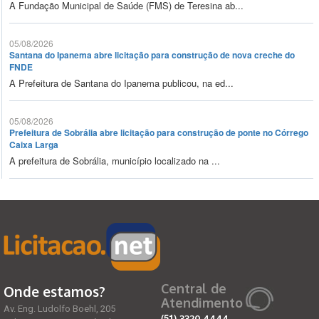
A Fundação Municipal de Saúde (FMS) de Teresina ab...
05/08/2026
Santana do Ipanema abre licitação para construção de nova creche do
FNDE
A Prefeitura de Santana do Ipanema publicou, na ed...
05/08/2026
Prefeitura de Sobrália abre licitação para construção de ponte no Córrego
Caixa Larga
A prefeitura de Sobrália, município localizado na ...
Central de
Onde estamos?
Atendimento
Av. Eng. Ludolfo Boehl, 205
(51)
3320 4444