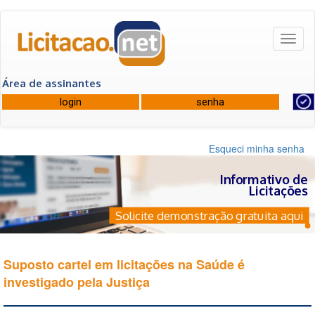
Toggl
naviga
Área de assinantes
Esqueci minha senha
Informativo de
Licitações
Solicite demonstração gratuita aqui
Suposto cartel em licitações na Saúde é
investigado pela Justiça