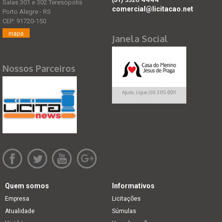
Salas 301 e 302 Teresópolis
comercial@licitacao.net
Porto Alegre - RS
CEP: 91720-150
mapa
Janela Social
Nossos Parceiros
Quem somos
Informativos
Empresa
Licitações
Atualidade
Súmulas