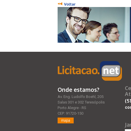
Voltar
Ce
Onde estamos?
At
Av. Eng. Ludolfo Boehl, 205
(5
Salas 301 e 302 Teresópolis
co
Porto Alegre - RS
CEP: 91720-150
mapa
Ja