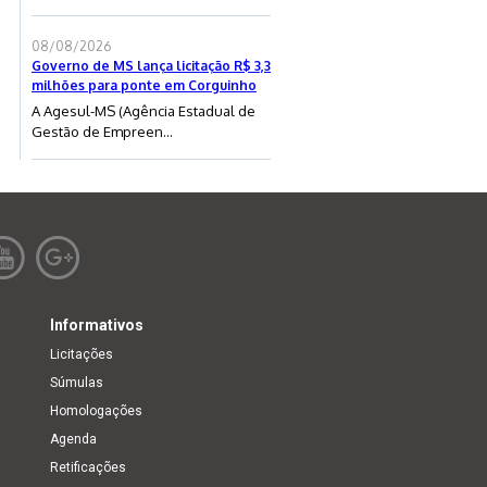
08/08/2026
Governo de MS lança licitação R$ 3,3
milhões para ponte em Corguinho
A Agesul-MS (Agência Estadual de
Gestão de Empreen...
Informativos
Licitações
Súmulas
Homologações
Agenda
Retificações