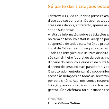
Só parte das licitações estã
Fortaleza (CE) - Ao anunciar o primeiro a
disse que suspenderia não apenas todos 
Treze dias depois, entretanto, apenas as
sendo suspensas.
A falta de informação sobre as licitações 
no caixa do tesouro estadual alegado po
suspensão de todas elas. Porém, o procur
inicial de Cid vem sendo seguida apenas 
"Todas as licitações que utilizam dinheir
são com dinheiro federal ou de outras in
dinheiro do Tesouro e dinheiro de outra 
dinheiro do Tesouro mais para frente. Ca
O procurador, entretanto, não soube info
acesso às licitações de todas as secreta
por este critério. Aqui nós somos respon
licitação para as polêmicas obras da expa
gestão Lúcio Alcântara, foi questionada na
13/01/2007
Fonte: O Povo Online