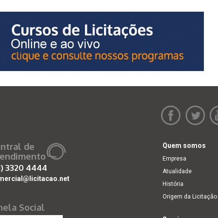
ntral de
Quem somos
endimento
Empresa
1)
3320 4444
Atualidade
mercial@licitacao.net
História
Origem da Licitação
nela Social