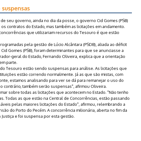
o suspensas
to de seu governo, ainda no dia da posse, o governo Cid Gomes (PSB)
os contratos do Estado, mas também as licitações em andamento.
 concorrências que utilizariam recursos do Tesouro é que estão
programadas pela gestão de Lúcio Alcântara (PSDB), aliada ao déficit
r Cid Gomes (PSB), foram determinantes para que se anunciasse a
ador-geral do Estado, Fernando Oliveira, explica que a orientação
em parte.
o do Tesouro estão sendo suspensas para análise. As licitações que
stituições estão correndo normalmente. Já as que são mistas, com
fonte, estamos analisando para ver se dá para remanejar o uso do
so contrário, também serão suspensas", afirmou Oliveira.
rmar sobre todas as licitações que acontecem no Estado. "Não tenho
rias. Todas as que estão na Central de Concorrências, estão passando
sáveis pelas maiores licitações do Estado", afirmou, relembrando a
nsão do Porto do Pecém. A concorrência milionária, aberta no fim da
 Justiça e foi suspensa por esta gestão.