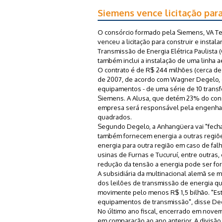
Siemens vence licitação par
O consórcio formado pela Siemens, VA T
venceu a licitação para construir e inst
Transmissão de Energia Elétrica Paulista 
também inclui a instalação de uma linha 
O contrato é de R$ 244 milhões (cerca de
de 2007, de acordo com Wagner Degelo, d
equipamentos - de uma série de 10 transf
Siemens. A Alusa, que detém 23% do consó
empresa será responsável pela engenha
quadrados.
Segundo Degelo, a Anhangüera vai "fecha
também fornecem energia a outras regiõe
energia para outra região em caso de fa
usinas de Furnas e Tucuruí, entre outras,
redução da tensão a energia pode ser for
A subsidiária da multinacional alemã se 
dos leilões de transmissão de energia qu
movimente pelo menos R$ 1,5 bilhão. "Es
equipamentos de transmissão", disse De
No último ano fiscal, encerrado em novem
em comparação ao ano anterior. A divisão