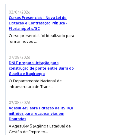
02/04/2026
Cursos Presenciais - Nova Lei de
Licitação e Contratação Pública -
Florianópolis/SC
Curso presencial foi idealizado para
formar novos ...
07/08/2026
DNIT prepara licitação para
construção de ponte entre Barra do
Guarita e Itapiranga
O Departamento Nacional de
Infraestrutura de Trans...
07/08/2026
Agesul-MS abre licitação de R$ 14,8
milhões para recapear vias em
Dourados
A Agesul-MS (Agência Estadual de
Gestão de Empreen...