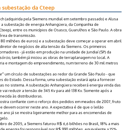
a subestação da Cteep
ech (adquirida pela Siemens mundial em setembro passado) e Alusa
alar a subestação de energia Anhangüera, da Companhia de
(Cteep), entre os municípios de Osasco, Guarulhos e São Paulo. A obra
aérea de transmissão.
 80 milhões de euros) e a subestação deve começar a operar em abril
iretor de negócios de alta tensão da Siemens. Os primeiros
ormadores - já estão em produção na unidade de Jundiaí (SP) da
rcio, também já iniciou as obras de terraplanagem no local. A
ria e montagem do empreendimento, num terreno de 30 mil metros
r" um círculo de subestações ao redor da Grande São Paulo - que
s do Estado. Dessa forma, uma subestação estará apta a fornecer
lhas no sistema. A subestação Anhangüera receberá energia vinda das
 e vai reduzir a tensão de 345 Kv para até 138 Kv. Somente após a
necida às distribuidoras.
mostra confiante com o reforço dos pedidos em meados de 2007, fruto
e devem ocorrer neste ano. A expectativa é de que o leilão
te ano já se mostra ligeiramente melhor para as encomendas de
gelo.
bro de 2005, a Siemens faturou R$ 6,6 bilhões no Brasil, 18% a mais
 de energia foi responsável por R$ 990 milhões, equivalente a 15%