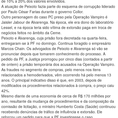
de 10% a 20% dos valores envolvidos.
A atuação de Peixoto fazia parte do esquema de corrupção liderado
por Paulo César Farias durante o governo Collor.
Outro personagem do caso PC preso pela Operação Vampiro é
Jaisler Jabour de Alvarenga. Na época, ele era dono do laboratório
Lessel, e na época teria sido vítima de extorsão paga em troca de
negócios feitos no âmbito da Ceme.
Peixoto e Alvarenga, cuja prisão fora decretada na quarta-feira,
entregaram-se à PF no domingo. Continua foragido o empresário
Marcos Chain. Os advogados de Peixoto e Alvarenga só vão se
pronunciar depois que tomarem conhecimento do processo. A
pedido da PF, a Justiça prorrogou por cinco dias (contados a partir
de ontem) a prisão temporária dos acusados na Operação Vampiro.
As fraudes no segmento de compras, pelo menos nos itens
relacionados a hemoderivados, vêm ocorrendo há pelo menos 13
anos. O principal indicativo disso é que, em 2003, depois de
modificados os procedimentos relacionados à compra, o preço caiu
42%.
Mesmo diante de uma economia de cerca de R$ 170 milhões por
ano, resultante da mudança de procedimentos e da composição da
comissão de licitação, o ministro Humberto Costa (Saúde) continuou
recebendo denúncias de tráfico de influência e extorsão. Ele
reforçou um pedido para que a PF investigasse o caso.