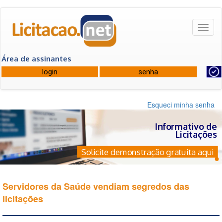
Toggl
naviga
Área de assinantes
Esqueci minha senha
Informativo de
Licitações
Solicite demonstração gratuita aqui
Servidores da Saúde vendiam segredos das
licitações