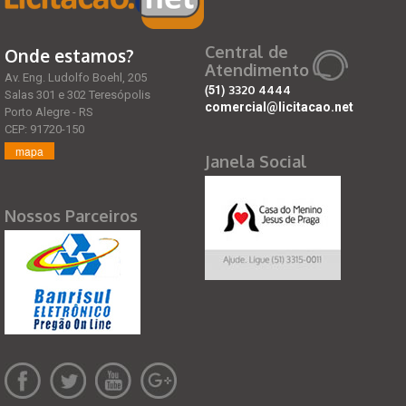
Central de
Onde estamos?
Atendimento
Av. Eng. Ludolfo Boehl, 205
(51)
3320 4444
Salas 301 e 302 Teresópolis
comercial@licitacao.net
Porto Alegre - RS
CEP: 91720-150
mapa
Janela Social
Nossos Parceiros