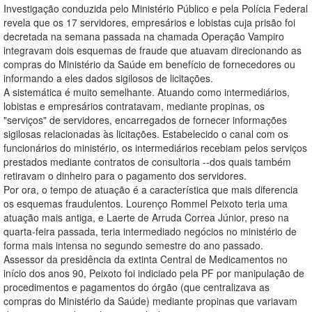
Investigação conduzida pelo Ministério Público e pela Polícia Federal
revela que os 17 servidores, empresários e lobistas cuja prisão foi
decretada na semana passada na chamada Operação Vampiro
integravam dois esquemas de fraude que atuavam direcionando as
compras do Ministério da Saúde em benefício de fornecedores ou
informando a eles dados sigilosos de licitações.
A sistemática é muito semelhante. Atuando como intermediários,
lobistas e empresários contratavam, mediante propinas, os
"serviços" de servidores, encarregados de fornecer informações
sigilosas relacionadas às licitações. Estabelecido o canal com os
funcionários do ministério, os intermediários recebiam pelos serviços
prestados mediante contratos de consultoria --dos quais também
retiravam o dinheiro para o pagamento dos servidores.
Por ora, o tempo de atuação é a característica que mais diferencia
os esquemas fraudulentos. Lourenço Rommel Peixoto teria uma
atuação mais antiga, e Laerte de Arruda Correa Júnior, preso na
quarta-feira passada, teria intermediado negócios no ministério de
forma mais intensa no segundo semestre do ano passado.
Assessor da presidência da extinta Central de Medicamentos no
início dos anos 90, Peixoto foi indiciado pela PF por manipulação de
procedimentos e pagamentos do órgão (que centralizava as
compras do Ministério da Saúde) mediante propinas que variavam