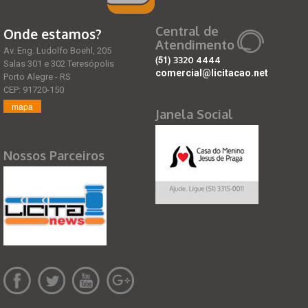
Central de
Onde estamos?
Atendimento
Av. Eng. Ludolfo Boehl, 205
(51)
3320 4444
Salas 301 e 302 Teresópolis
comercial@licitacao.net
Porto Alegre - RS
CEP: 91720-150
mapa
Janela Social
Nossos Parceiros