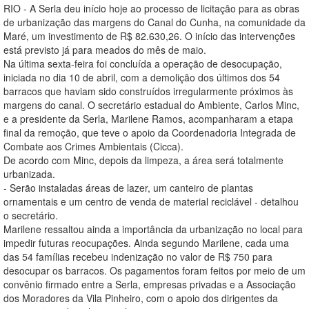
RIO - A Serla deu início hoje ao processo de licitação para as obras
de urbanização das margens do Canal do Cunha, na comunidade da
Maré, um investimento de R$ 82.630,26. O início das intervenções
está previsto já para meados do mês de maio.
Na última sexta-feira foi concluída a operação de desocupação,
iniciada no dia 10 de abril, com a demolição dos últimos dos 54
barracos que haviam sido construídos irregularmente próximos às
margens do canal. O secretário estadual do Ambiente, Carlos Minc,
e a presidente da Serla, Marilene Ramos, acompanharam a etapa
final da remoção, que teve o apoio da Coordenadoria Integrada de
Combate aos Crimes Ambientais (Cicca).
De acordo com Minc, depois da limpeza, a área será totalmente
urbanizada.
- Serão instaladas áreas de lazer, um canteiro de plantas
ornamentais e um centro de venda de material reciclável - detalhou
o secretário.
Marilene ressaltou ainda a importância da urbanização no local para
impedir futuras reocupações. Ainda segundo Marilene, cada uma
das 54 famílias recebeu indenização no valor de R$ 750 para
desocupar os barracos. Os pagamentos foram feitos por meio de um
convênio firmado entre a Serla, empresas privadas e a Associação
dos Moradores da Vila Pinheiro, com o apoio dos dirigentes da