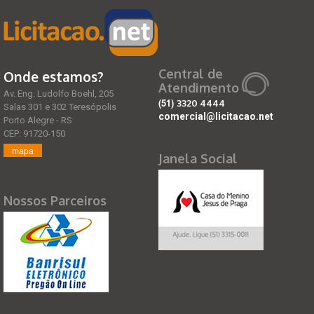
Central de
Onde estamos?
Atendimento
Av. Eng. Ludolfo Boehl, 205
(51)
3320 4444
Salas 301 e 302 Teresópolis
comercial@licitacao.net
Porto Alegre - RS
CEP: 91720-150
mapa
Janela Social
Nossos Parceiros