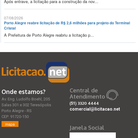
Após entrave, a licitação para a construção da nov...
07/08/2026
Porto Alegre reabre licitação de R$ 2,6 milhões para projeto do Terminal
Cristal
A Prefeitura de Porto Alegre reabriu a licitação p...
Central de
Onde estamos?
Atendimento
Av. Eng. Ludolfo Boehl, 205
(51)
3320 4444
Salas 301 e 302 Teresópolis
comercial@licitacao.net
Porto Alegre - RS
CEP: 91720-150
mapa
Janela Social