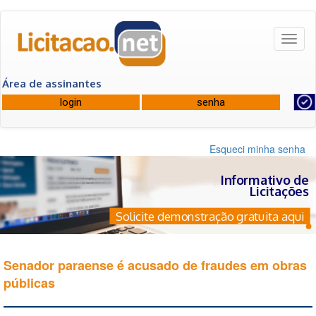
Toggl
naviga
Área de assinantes
Esqueci minha senha
Informativo de
Licitações
Solicite demonstração gratuita aqui
Senador paraense é acusado de fraudes em obras
públicas