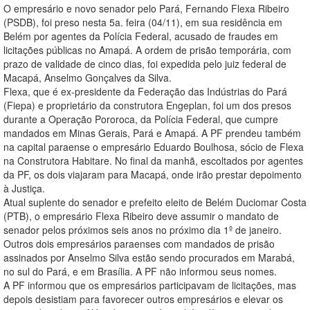
O empresário e novo senador pelo Pará, Fernando Flexa Ribeiro
(PSDB), foi preso nesta 5a. feira (04/11), em sua residência em
Belém por agentes da Polícia Federal, acusado de fraudes em
licitações públicas no Amapá. A ordem de prisão temporária, com
prazo de validade de cinco dias, foi expedida pelo juiz federal de
Macapá, Anselmo Gonçalves da Silva.
Flexa, que é ex-presidente da Federação das Indústrias do Pará
(Fiepa) e proprietário da construtora Engeplan, foi um dos presos
durante a Operação Pororoca, da Polícia Federal, que cumpre
mandados em Minas Gerais, Pará e Amapá. A PF prendeu também
na capital paraense o empresário Eduardo Boulhosa, sócio de Flexa
na Construtora Habitare. No final da manhã, escoltados por agentes
da PF, os dois viajaram para Macapá, onde irão prestar depoimento
à Justiça.
Atual suplente do senador e prefeito eleito de Belém Duciomar Costa
(PTB), o empresário Flexa Ribeiro deve assumir o mandato de
senador pelos próximos seis anos no próximo dia 1º de janeiro.
Outros dois empresários paraenses com mandados de prisão
assinados por Anselmo Silva estão sendo procurados em Marabá,
no sul do Pará, e em Brasília. A PF não informou seus nomes.
A PF informou que os empresários participavam de licitações, mas
depois desistiam para favorecer outros empresários e elevar os