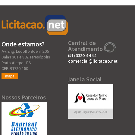
Central de
Onde estamos?
Atendimento
Av. Eng. Ludolfo Boehl, 205
(51)
3320 4444
Salas 301 e 302 Teresópolis
comercial@licitacao.net
Porto Alegre - RS
CEP: 91720-150
mapa
Janela Social
Nossos Parceiros