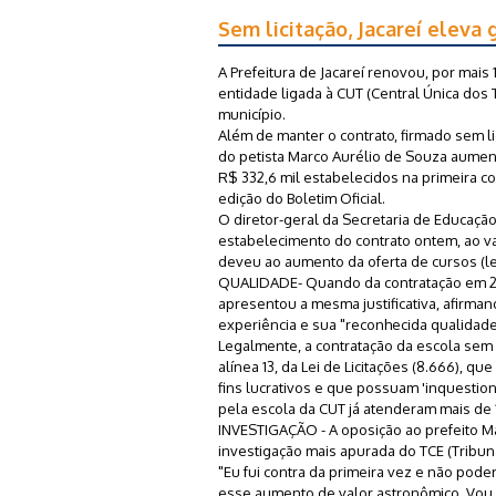
Sem licitação, Jacareí eleva
A Prefeitura de Jacareí renovou, por mais 
entidade ligada à CUT (Central Única dos 
município.
Além de manter o contrato, firmado sem li
do petista Marco Aurélio de Souza aume
R$ 332,6 mil estabelecidos na primeira c
edição do Boletim Oficial.
O diretor-geral da Secretaria de Educação,
estabelecimento do contrato ontem, ao va
deveu ao aumento da oferta de cursos (lei
QUALIDADE- Quando da contratação em 200
apresentou a mesma justificativa, afirma
experiência e sua "reconhecida qualidade"
Legalmente, a contratação da escola sem 
alínea 13, da Lei de Licitações (8.666), qu
fins lucrativos e que possuam 'inquestio
pela escola da CUT já atenderam mais de
INVESTIGAÇÃO - A oposição ao prefeito Ma
investigação mais apurada do TCE (Tribuna
"Eu fui contra da primeira vez e não pode
esse aumento de valor astronômico. Vou 