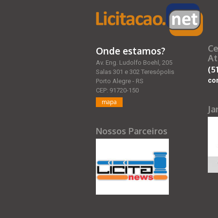
Ce
Onde estamos?
At
Av. Eng. Ludolfo Boehl, 205
(5
Salas 301 e 302 Teresópolis
co
Porto Alegre - RS
CEP: 91720-150
mapa
Ja
Nossos Parceiros