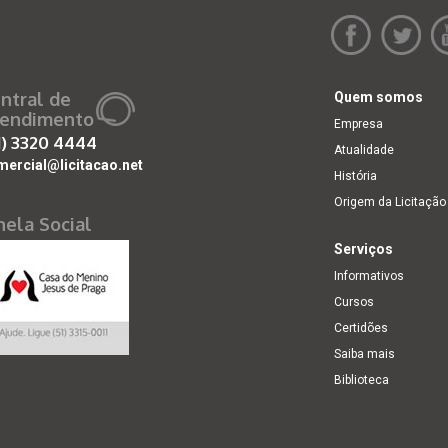
ntral de
Quem somos
endimento
Empresa
1)
3320 4444
Atualidade
mercial@licitacao.net
História
Origem da Licitação
nela Social
Serviços
Informativos
Cursos
Certidões
Saiba mais
Biblioteca