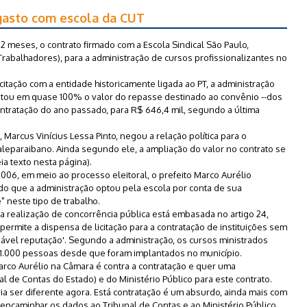
 gasto com escola da CUT
12 meses, o contrato firmado com a Escola Sindical São Paulo,
Trabalhadores), para a administração de cursos profissionalizantes no
citação com a entidade historicamente ligada ao PT, a administração
ntou em quase 100% o valor do repasse destinado ao convênio --dos
ontratação do ano passado, para R$ 646,4 mil, segundo a última
 Marcus Vinícius Lessa Pinto, negou a relação política para o
leparaibano. Ainda segundo ele, a ampliação do valor no contrato se
a texto nesta página).
6, em meio ao processo eleitoral, o prefeito Marco Aurélio
ndo que a administração optou pela escola por conta de sua
 neste tipo de trabalho.
a realização de concorrência pública está embasada no artigo 24,
e permite a dispensa de licitação para a contratação de instituições sem
nável reputação'. Segundo a administração, os cursos ministrados
 1.000 pessoas desde que foram implantados no município.
rco Aurélio na Câmara é contra a contratação e quer uma
l de Contas do Estado) e do Ministério Público para este contrato.
ria ser diferente agora. Está contratação é um absurdo, ainda mais com
encaminhar os dados ao Tribunal de Contas e ao Ministério Público