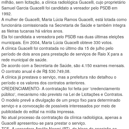
milhão, sem licitação, a clínica radiológica Guacelli, cujo proprietário
Samuel Garcia Guacelli foi candidato a vereador pelo PSDB em
1992.
A mulher de Guacelli, Maria Lúcia Ramos Guacelli, está lotada como
funcionária comissionada na Secretaria de Saúde e também integra
as fileiras tucanas há vários anos.
Ela foi candidata a vereadora pelo PSDB nas duas últimas eleições
municipais. Em 2004, Maria Lúcia Guacelli obteve 330 votos.
A clínica Guacelli foi contratada no último dia 15 de julho pelo
período de dois anos para prestação de serviços de Raio X para a
rede municipal de saúde.
De acordo com a Secretaria de Saúde, são 4.150 exames mensais.
O contrato anual é de R$ 530.749,08.
A clínica já prestava o serviço, mas a prefeitura não detalhou o
período e os valores dos contratos anteriores.
CREDENCIAMENTO- A contratação foi feita por 'credenciamento
público', mecanismo não previsto na Lei de Licitações e Contratos.
O modelo prevê a divulgação de um preço fixo para determinado
serviço e a convocação de possíveis interessados por meio de
publicidade do edital na mídia impressa.
No atual processo da contratação da clínica radiológica, apenas a
Guacelli apresentou-se para prestar o serviço.
TCE- A vereadora Amélia Naomi (PT), do bloco de oposição ao