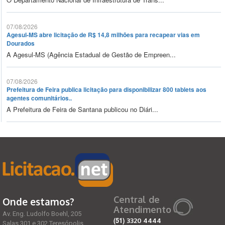
07/08/2026
Agesul-MS abre licitação de R$ 14,8 milhões para recapear vias em
Dourados
A Agesul-MS (Agência Estadual de Gestão de Empreen...
07/08/2026
Prefeitura de Feira publica licitação para disponibilizar 800 tablets aos
agentes comunitários..
A Prefeitura de Feira de Santana publicou no Diári...
Central de
Onde estamos?
Atendimento
Av. Eng. Ludolfo Boehl, 205
(51)
3320 4444
Salas 301 e 302 Teresópolis