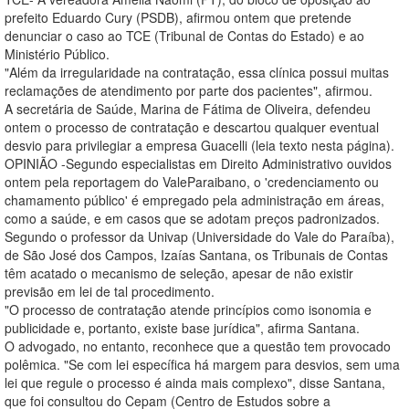
prefeito Eduardo Cury (PSDB), afirmou ontem que pretende
denunciar o caso ao TCE (Tribunal de Contas do Estado) e ao
Ministério Público.
"Além da irregularidade na contratação, essa clínica possui muitas
reclamações de atendimento por parte dos pacientes", afirmou.
A secretária de Saúde, Marina de Fátima de Oliveira, defendeu
ontem o processo de contratação e descartou qualquer eventual
desvio para privilegiar a empresa Guacelli (leia texto nesta página).
OPINIÃO -Segundo especialistas em Direito Administrativo ouvidos
ontem pela reportagem do ValeParaibano, o 'credenciamento ou
chamamento público' é empregado pela administração em áreas,
como a saúde, e em casos que se adotam preços padronizados.
Segundo o professor da Univap (Universidade do Vale do Paraíba),
de São José dos Campos, Izaías Santana, os Tribunais de Contas
têm acatado o mecanismo de seleção, apesar de não existir
previsão em lei de tal procedimento.
"O processo de contratação atende princípios como isonomia e
publicidade e, portanto, existe base jurídica", afirma Santana.
O advogado, no entanto, reconhece que a questão tem provocado
polêmica. "Se com lei específica há margem para desvios, sem uma
lei que regule o processo é ainda mais complexo", disse Santana,
que foi consultou do Cepam (Centro de Estudos sobre a