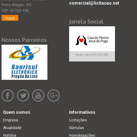
comercial@licitacao.net
Porto Alegre - RS
CEP: 91720-150
mapa
Janela Social
Nossos Parceiros
Quem somos
Informativos
Empresa
Licitações
Atualidade
Súmulas
História
Homologações