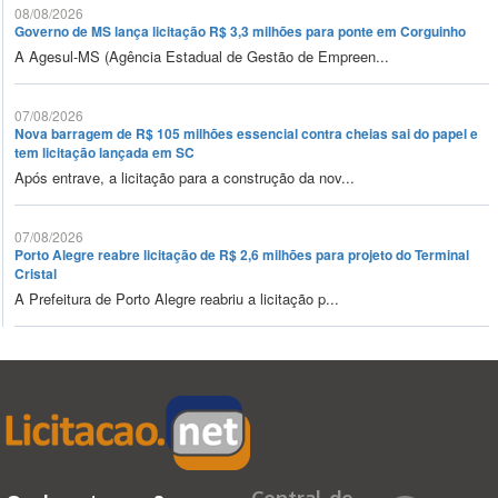
08/08/2026
Governo de MS lança licitação R$ 3,3 milhões para ponte em Corguinho
A Agesul-MS (Agência Estadual de Gestão de Empreen...
07/08/2026
Nova barragem de R$ 105 milhões essencial contra cheias sai do papel e
tem licitação lançada em SC
Após entrave, a licitação para a construção da nov...
07/08/2026
Porto Alegre reabre licitação de R$ 2,6 milhões para projeto do Terminal
Cristal
A Prefeitura de Porto Alegre reabriu a licitação p...