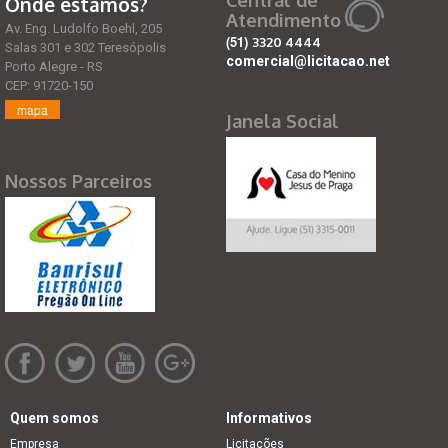
Central de
Onde estamos?
Atendimento
Av. Eng. Ludolfo Boehl, 205
(51)
3320 4444
Salas 301 e 302 Teresópolis
comercial@licitacao.net
Porto Alegre - RS
CEP: 91720-150
mapa
Janela Social
Nossos Parceiros
Quem somos
Informativos
Empresa
Licitações