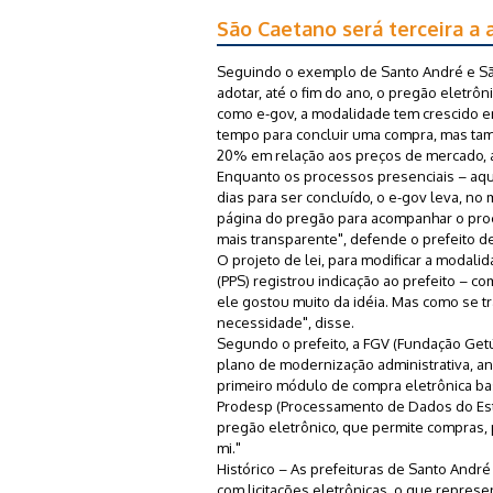
São Caetano será terceira a 
Seguindo o exemplo de Santo André e São
adotar, até o fim do ano, o pregão eletrôn
como e-gov, a modalidade tem crescido en
tempo para concluir uma compra, mas tam
20% em relação aos preços de mercado, ap
Enquanto os processos presenciais – aqu
dias para ser concluído, o e-gov leva, no
página do pregão para acompanhar o proce
mais transparente", defende o prefeito de 
O projeto de lei, para modificar a modali
(PPS) registrou indicação ao prefeito – c
ele gostou muito da idéia. Mas como se tr
necessidade", disse.
Segundo o prefeito, a FGV (Fundação Getú
plano de modernização administrativa, an
primeiro módulo de compra eletrônica bas
Prodesp (Processamento de Dados do Esta
pregão eletrônico, que permite compras, 
mi."
Histórico – As prefeituras de Santo And
com licitações eletrônicas, o que repres