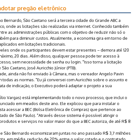
adotar pregão eletrônico
 Bernardo, São Caetano será a terceira cidade do Grande ABC a
ico, onde as licitações são realizadas via internet. Conhecido também
tre as administrações públicas com o objetivo de reduzir não só o
bém para diminuir custos. Atualmente, a economia gira em torno de
licados em licitações tradicionais.
eles onde os participantes devem estar presentes – demora até 120
 máximo, 20 dias. Além disso, qualquer pessoa pode ter acesso à
sso, sem necessidade de senha ou login. "Isso torna a licitação
São Caetano, José Auricchio Júnior (PTB).
dade, ainda não foi enviado à Câmara, mas o vereador Angelo Pavin
om todas as normas. "Eu já conversei com Auricchio sobre o assunto e
ata de indicação, o Executivo poderá adaptar o projeto a sua
lio Vargas) está implementando todo o novo processo, que inclui o
unciado em meados deste ano. Ele explicou que para instalar o
ta acessar a BEC (Bolsa Eletrônica de Compras) que pertence ao
do de São Paulo). "Através desse sistema é possível atingir o
produtos e serviços no valor maior do que a BEC autoriza, de até R$ 8
ré e São Bernardo economizaram juntas no ano passado R$ 3,7 milhões
enta, em média, redução de 20% entre o valor cotado e o contratado