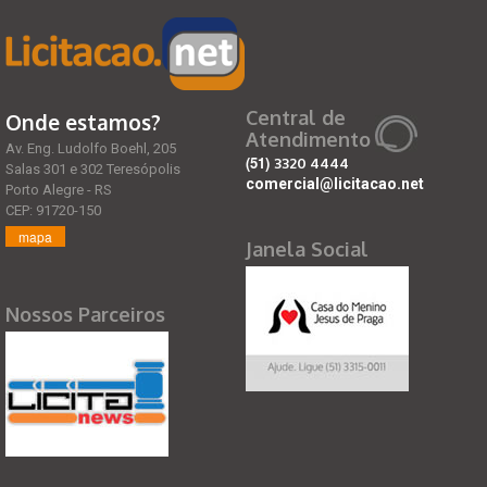
Central de
Onde estamos?
Atendimento
Av. Eng. Ludolfo Boehl, 205
(51)
3320 4444
Salas 301 e 302 Teresópolis
comercial@licitacao.net
Porto Alegre - RS
CEP: 91720-150
mapa
Janela Social
Nossos Parceiros